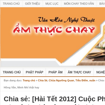
TRANG CHỦ
GIỚI THIỆU
MỤC LỤC
MÓN CHAY THEO VẦN
BÀI
TRANG CHỦ
PHẬT PHÁP
PHÁP ÂM
ẨM THỰC CHAY
NGHỆ
Bạn đang đọc:
Trang chủ
»
Chia Sẻ
,
Chùa Ngưỡng Quan
,
Tiêu Điểm
,
xuân
» Chia 
Hồng Vân, Minh Nhí thật hay
Chia sẻ: [Hài Tết 2012] Cuộc 