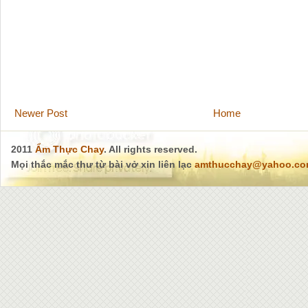
Newer Post
Home
2011
Ẩm Thực Chay
. All rights reserved.
Mọi thắc mắc thư từ bài vở xin liên lạc
amthucchay@yahoo.c