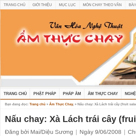
TRANG CHỦ
GIỚI THIỆU
MỤC LỤC
MÓN CHAY THEO VẦN
BÀI
TRANG CHỦ
PHẬT PHÁP
PHÁP ÂM
ẨM THỰC CHAY
NGHỆ
Bạn đang đọc:
Trang chủ
»
Ẩm Thực Chay
, » Nấu chay: Xà Lách trái cây (fruit sal
Nấu chay: Xà Lách trái cây (frui
Đăng bởi Mai/Diệu Sương
|
Ngày 9/06/2008
|
Ch