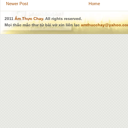
Newer Post
Home
2011
Ẩm Thực Chay
. All rights reserved.
Mọi thắc mắc thư từ bài vở xin liên lạc
amthucchay@yahoo.c