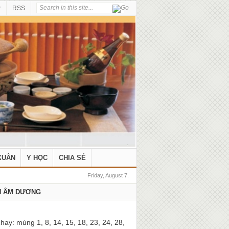
P
RSS
.
XUÂN
Y HỌC
CHIA SẺ
Friday, August 7.
H ÂM DƯƠNG
hay: mùng 1, 8, 14, 15, 18, 23, 24, 28,