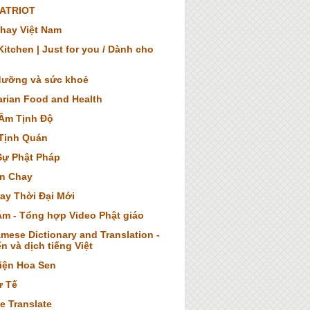
ATRIOT
hay Việt Nam
itchen | Just for you / Dành cho
dưỡng và sức khoẻ
arian Food and Health
Âm Tịnh Độ
Tịnh Quán
Sự Phật Pháp
n Chay
ay Thời Đại Mới
Âm - Tổng hợp Video Phật giáo
mese Dictionary and Translation -
n và dịch tiếng Việt
iện Hoa Sen
ừ Tế
e Translate