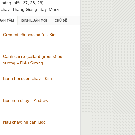
(tháng thiếu 27, 28, 29)
 chay: Tháng Giêng, Bảy, Mười
UAN TÂM
BÌNH LUẬN MỚI
CHỦ ĐỀ
Cơm mì căn xào sả ớt - Kim
Canh cải rổ (collard greens) bổ
xương – Diệu Sương
Bánh hỏi cuốn chay - Kim
Bún riêu chay – Andrew
Nấu chay: Mì căn luộc