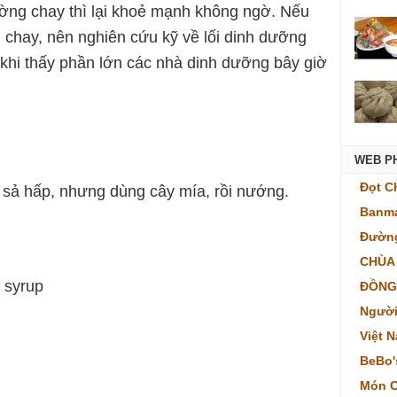
ờng chay thì lại khoẻ mạnh không ngờ. Nếu
 chay, nên nghiên cứu kỹ về lối dinh dưỡng
n khi thấy phần lớn các nhà dinh dưỡng bây giờ
WEB P
Đọt C
 sả hấp, nhưng dùng cây mía, rồi nướng.
Banma
Đường
CHÙA
 syrup
ĐỒNG
Người
Việt 
BeBo'
Món C