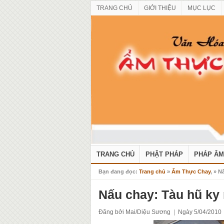
TRANG CHỦ
GIỚI THIỆU
MỤC LỤC
TRANG CHỦ
PHẬT PHÁP
PHÁP ÂM
Bạn đang đọc:
Trang chủ
»
Ẩm Thực Chay
, » 
Nấu chay: Tàu hũ ky
Đăng bởi Mai/Diệu Sương
|
Ngày 5/04/2010