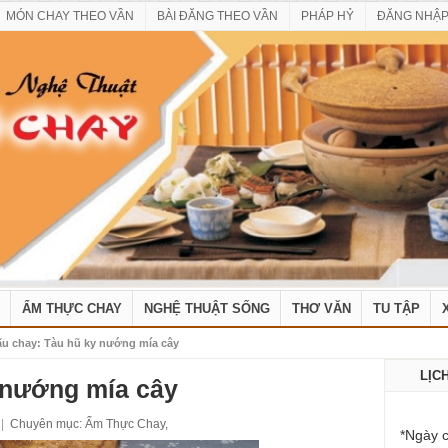
MÓN CHAY THEO VẦN
BÀI ĐĂNG THEO VẦN
PHÁP HỶ
ĐĂNG NHẬ
ẨM THỰC CHAY
NGHỆ THUẬT SỐNG
THƠ VĂN
TU TẬP
Nấu chay: Tàu hũ ky nướng mía cây
LỊC
 nướng mía cây
|
Chuyên mục:
Ẩm Thực Chay
,
*Ngày c