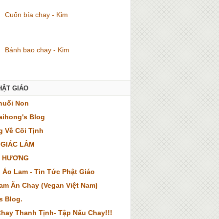
Cuốn bía chay - Kim
Bánh bao chay - Kim
HẬT GIÁO
huối Non
ihong's Blog
 Về Cõi Tịnh
 GIÁC LÂM
 HƯƠNG
 Áo Lam - Tin Tức Phật Giáo
Nam Ăn Chay (Vegan Việt Nam)
s Blog.
hay Thanh Tịnh- Tập Nấu Chay!!!