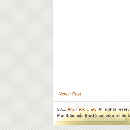
Newer Post
2011
Ẩm Thực Chay
. All rights reser
Mọi thắc mắc thư từ bài vở xin liên 