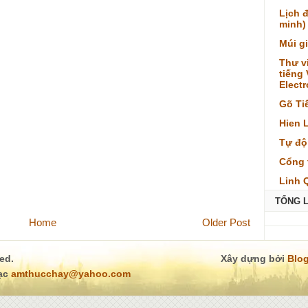
Lịch 
minh)
Múi g
Thư v
tiếng
Elect
Gõ Ti
Hien 
Tự độ
Cổng 
Linh 
TỔNG 
Home
Older Post
ved.
Xây dựng bởi
Blog
lạc
amthucchay@yahoo.com