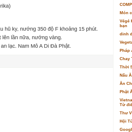
COMP
rika)
Món c
Végé K
bạn
àu hũ ky, nướng 350 độ F khoảng 15 phút.
dinh 
t lên lần nữa, nướng vàng.
Veget
an lạc. Nam Mô A Di Đà Phật.
Pháp 
Chay 
Thời 
Nấu Ă
Ăn Ch
Phật 
Vietna
Từ điể
Thư V
Hội T
Googl