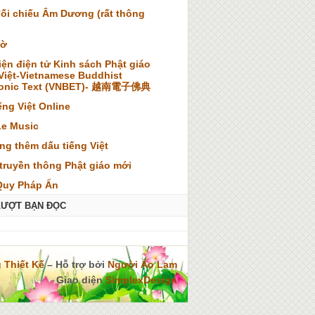
đối chiếu Âm Dương (rất thông
iờ
iện điện tử Kinh sách Phật giáo
 Việt-Vietnamese Buddhist
ronic Text (VNBET)- 越南電子佛典
ếng Việt Online
Le Music
ng thêm dấu tiếng Việt
truyền thông Phật giáo mới
Quy Pháp Ấn
LƯỢT BẠN ĐỌC
 Thiết Kế
– Hỗ trợ bởi
Người Áo Lam
Giao diện
SimplexDesign