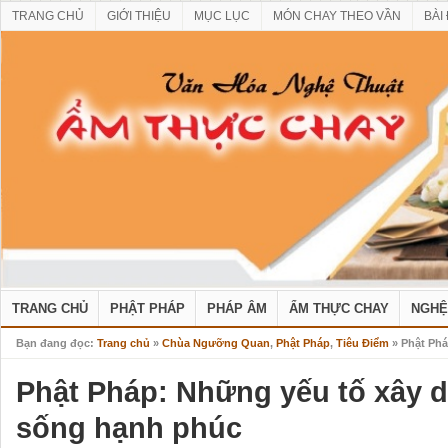
TRANG CHỦ
GIỚI THIỆU
MỤC LỤC
MÓN CHAY THEO VẦN
BÀI
TRANG CHỦ
PHẬT PHÁP
PHÁP ÂM
ẨM THỰC CHAY
NGHỆ
Bạn đang đọc:
Trang chủ
»
Chùa Ngưỡng Quan
,
Phật Pháp
,
Tiêu Điểm
» Phật Phá
Phật Pháp: Những yếu tố xây 
sống hạnh phúc