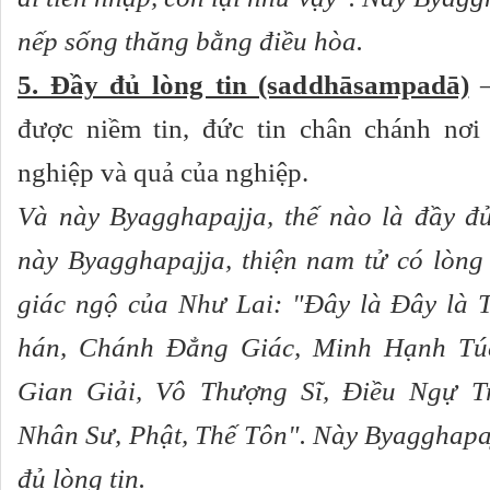
nếp sống thăng bằng điều hòa.
5. Đầy đủ lòng tin (saddhāsampadā)
–
được niềm tin, đức tin chân chánh nơi
nghiệp và quả của nghiệp.
Và này Byagghapajja, thế nào là đầy đủ
này Byagghapajja, thiện nam tử có lòng 
giác ngộ của Như Lai: "Ðây là Ðây là T
hán, Chánh Ðẳng Giác, Minh Hạnh Túc
Gian Giải, Vô Thượng Sĩ, Ðiều Ngự T
Nhân Sư, Phật, Thế Tôn". Này Byagghapaj
đủ lòng tin.