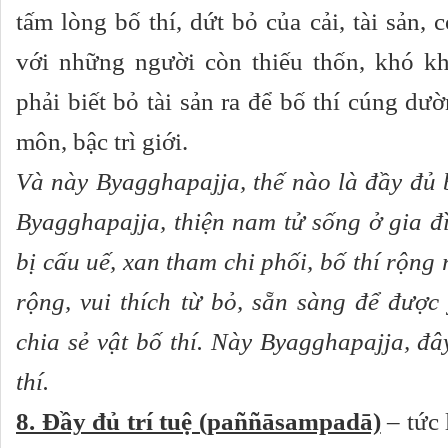
tấm lòng bố thí, dứt bỏ của cải, tài sản, 
với những người còn thiếu thốn, khó kh
phải biết bỏ tài sản ra để bố thí cúng dư
môn, bậc trì giới.
Và này Byagghapajja, thế nào là đầy đủ 
Byagghapajja, thiện nam tử sống ở gia đ
bị cấu uế, xan tham chi phối, bố thí rộng 
rộng, vui thích từ bỏ, sẵn sàng để được 
chia sẻ vật bố thí. Này Byagghapajja, đâ
thí.
8. Đầy đủ trí tuệ (paññāsampadā)
– tức l