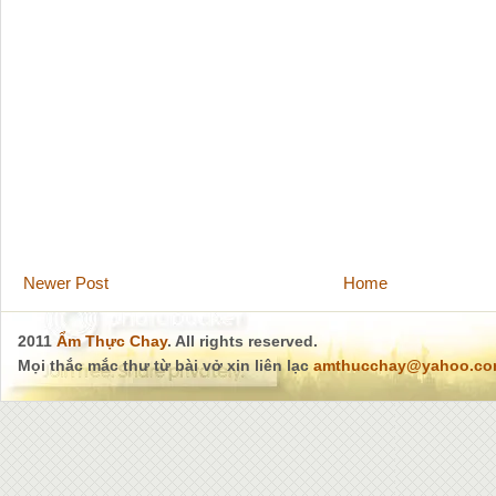
Newer Post
Home
2011
Ẩm Thực Chay
. All rights reserved.
Mọi thắc mắc thư từ bài vở xin liên lạc
amthucchay@yahoo.c