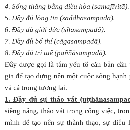
4.
Sống thăng bằng điều hòa (samajīvitā).
5.
Đầy đủ lòng tin (saddhāsampadā).
6.
Đầy đủ giới đức (sīlasampadā).
7.
Đầy đủ bố thí (cāgasampadā).
8.
Đầy đủ trí tuệ (paññāsampadā).
Đây được gọi là tám yếu tố căn bản cần t
gia để tạo dựng nên một cuộc sống hạnh 
và cả trong tương lai.
1. Đầy đủ sự tháo vát (uṭṭhānasampa
siêng năng, tháo vát trong công việc, tro
mình để tạo nên sự thành thạo, sự điêu 