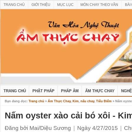
TRANG CHỦ
GIỚI THIỆU
MỤC LỤC
MÓN CHAY THEO VẦN
BÀI
TRANG CHỦ
PHẬT PHÁP
PHÁP ÂM
ẨM THỰC CHAY
NGHỆ
Bạn đang đọc:
Trang chủ
»
Ẩm Thực Chay
,
Kim
,
nấu chay
,
Tiêu Điểm
» Nấm oyster
Nấm oyster xào cải bó xôi - Ki
Đăng bởi Mai/Diệu Sương
|
Ngày 4/27/2015
|
Ch