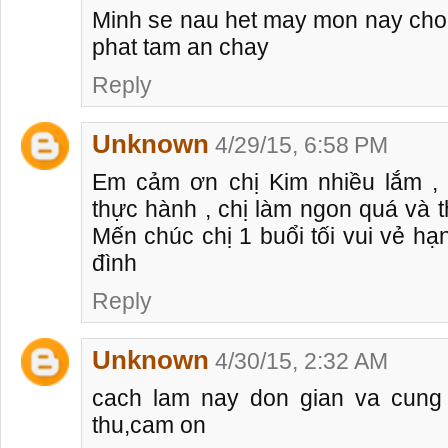
Minh se nau het may mon nay cho o
phat tam an chay
Reply
Unknown
4/29/15, 6:58 PM
Em cảm ơn chị Kim nhiều lắm 
thực hành , chị làm ngon quá và t
Mến chúc chị 1 buổi tối vui vẻ hạ
đình
Reply
Unknown
4/30/15, 2:32 AM
cach lam nay don gian va cung
thu,cam on