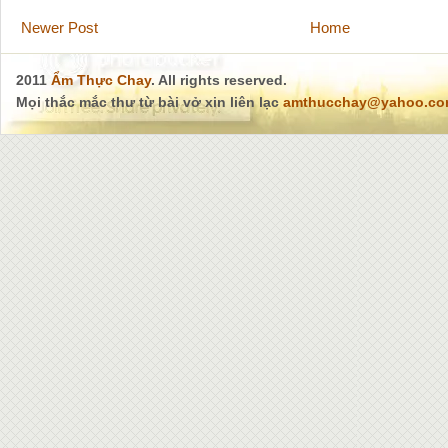
Newer Post
Home
2011
Ẩm Thực Chay
. All rights reserved.
Mọi thắc mắc thư từ bài vở xin liên lạc
amthucchay@yahoo.c