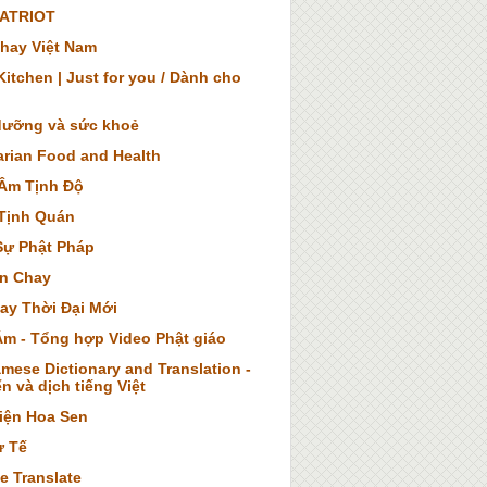
ATRIOT
hay Việt Nam
itchen | Just for you / Dành cho
dưỡng và sức khoẻ
arian Food and Health
Âm Tịnh Độ
Tịnh Quán
Sự Phật Pháp
n Chay
ay Thời Đại Mới
Âm - Tổng hợp Video Phật giáo
mese Dictionary and Translation -
n và dịch tiếng Việt
iện Hoa Sen
ừ Tế
e Translate