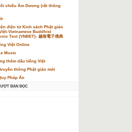
đối chiếu Âm Dương (rất thông
iờ
iện điện tử Kinh sách Phật giáo
 Việt-Vietnamese Buddhist
ronic Text (VNBET)- 越南電子佛典
ếng Việt Online
Le Music
ng thêm dấu tiếng Việt
truyền thông Phật giáo mới
Quy Pháp Ấn
LƯỢT BẠN ĐỌC