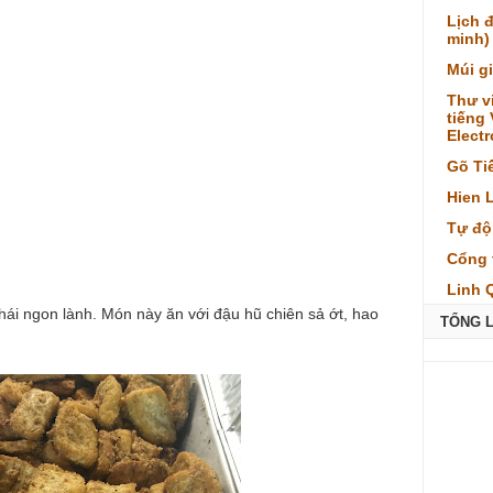
Lịch 
minh)
Múi g
Thư v
tiếng
Elect
Gõ Ti
Hien 
Tự độ
Cổng 
Linh 
ái ngon lành. Món này ăn với đậu hũ chiên sả ớt, hao
TỔNG 