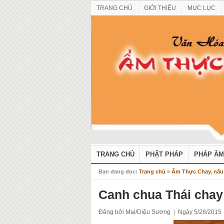
TRANG CHỦ
GIỚI THIỆU
MỤC LỤC
TRANG CHỦ
PHẬT PHÁP
PHÁP ÂM
Bạn đang đọc:
Trang chủ
»
Ẩm Thực Chay
,
nấu
Canh chua Thái chay
Đăng bởi Mai/Diệu Sương
|
Ngày 5/28/2015