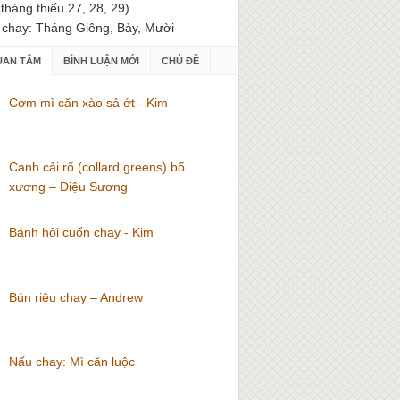
(tháng thiếu 27, 28, 29)
 chay: Tháng Giêng, Bảy, Mười
UAN TÂM
BÌNH LUẬN MỚI
CHỦ ĐỀ
Cơm mì căn xào sả ớt - Kim
Canh cải rổ (collard greens) bổ
xương – Diệu Sương
Bánh hỏi cuốn chay - Kim
Bún riêu chay – Andrew
Nấu chay: Mì căn luộc