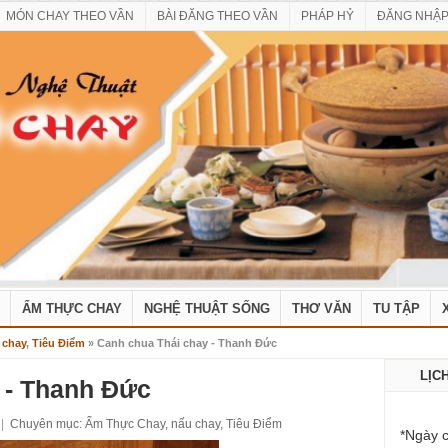
MÓN CHAY THEO VẦN
BÀI ĐĂNG THEO VẦN
PHÁP HỶ
ĐĂNG NHẬ
ẨM THỰC CHAY
NGHỆ THUẬT SỐNG
THƠ VĂN
TU TẬP
 chay
,
Tiêu Điểm
» Canh chua Thái chay - Thanh Đức
LỊC
 - Thanh Đức
|
Chuyên mục:
Ẩm Thực Chay
,
nấu chay
,
Tiêu Điểm
*Ngày c