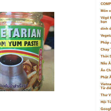
COMP
Món c
Végé K
bạn
dinh 
Veget
Pháp 
Chay 
Thời 
Nấu Ă
Ăn Ch
Phật 
Vietna
Từ điể
Thư V
Hội T
Googl