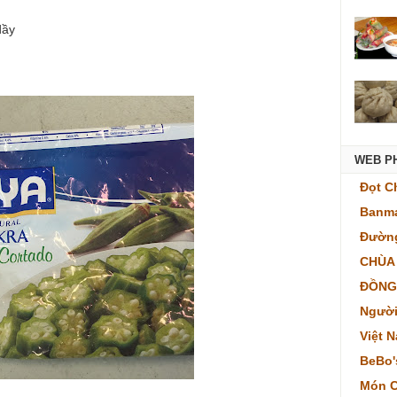
dầy
WEB P
Đọt C
Banma
Đường
CHÙA
ĐỒNG
Người
Việt 
BeBo'
Món C