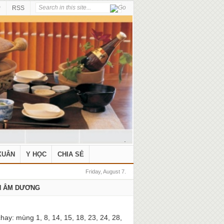
P
RSS
.
XUÂN
Y HỌC
CHIA SẺ
Friday, August 7.
H ÂM DƯƠNG
hay: mùng 1, 8, 14, 15, 18, 23, 24, 28,