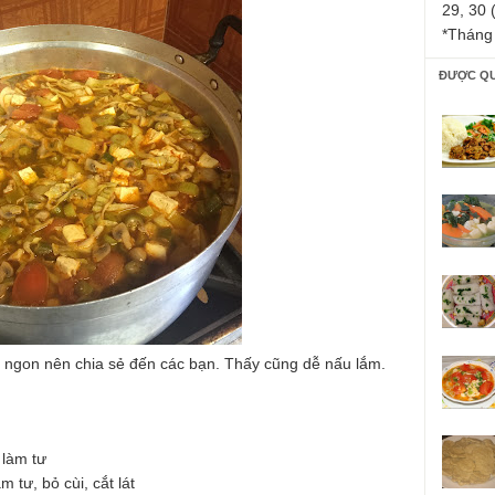
29, 30 
*Tháng
ĐƯỢC Q
 ngon nên chia sẻ đến các bạn. Thấy cũng dễ nấu lắm.
 làm tư
m tư, bỏ cùi, cắt lát