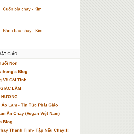
Cuốn bía chay - Kim
Bánh bao chay - Kim
HẬT GIÁO
huối Non
ihong's Blog
 Về Cõi Tịnh
 GIÁC LÂM
 HƯƠNG
 Áo Lam - Tin Tức Phật Giáo
Nam Ăn Chay (Vegan Việt Nam)
s Blog.
hay Thanh Tịnh- Tập Nấu Chay!!!