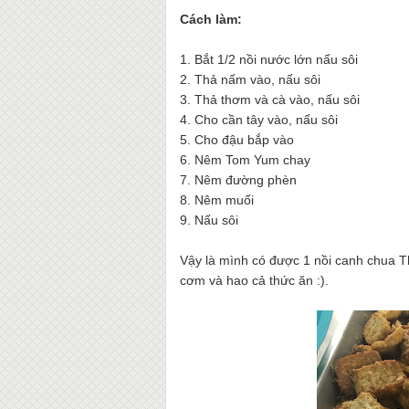
Cách làm:
1. Bắt 1/2 nồi nước lớn nấu sôi
2. Thả nấm vào, nấu sôi
3. Thả thơm và cà vào, nấu sôi
4. Cho cần tây vào, nấu sôi
5. Cho đậu bắp vào
6. Nêm Tom Yum chay
7. Nêm đường phèn
8. Nêm muối
9. Nấu sôi
Vậy là mình có được 1 nồi canh chua Th
cơm và hao cả thức ăn :).