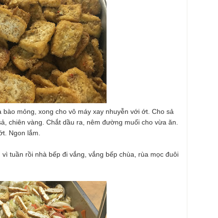
Sả bào mỏng, xong cho vô máy xay nhuyễn với ớt. Cho sả
ả, chiên vàng. Chắt dầu ra, nêm đường muối cho vừa ăn.
ớt. Ngon lắm.
ì tuần rồi nhà bếp đi vắng, vắng bếp chùa, rùa mọc đuôi