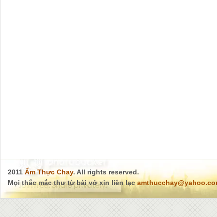
2011
Ẩm Thực Chay
. All rights reserved.
Mọi thắc mắc thư từ bài vở xin liên lạc
amthucchay@yahoo.c