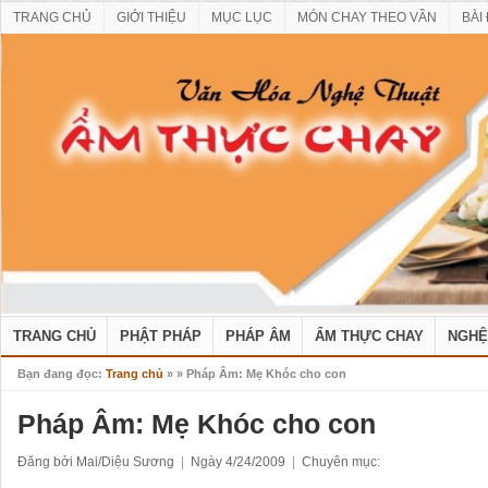
TRANG CHỦ
GIỚI THIỆU
MỤC LỤC
MÓN CHAY THEO VẦN
BÀI
TRANG CHỦ
PHẬT PHÁP
PHÁP ÂM
ẨM THỰC CHAY
NGHỆ
Bạn đang đọc:
Trang chủ
»
» Pháp Âm: Mẹ Khóc cho con
Pháp Âm: Mẹ Khóc cho con
Đăng bởi Mai/Diệu Sương
|
Ngày 4/24/2009
|
Chuyên mục: