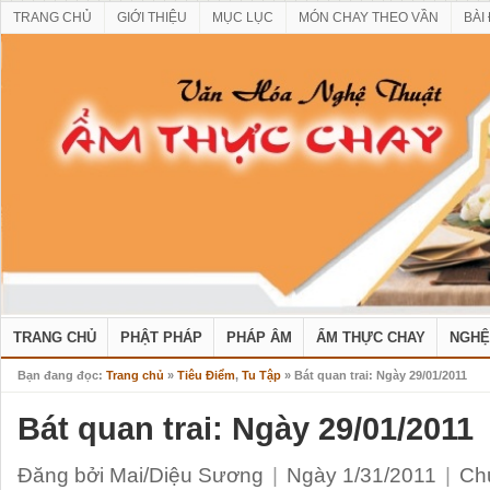
TRANG CHỦ
GIỚI THIỆU
MỤC LỤC
MÓN CHAY THEO VẦN
BÀI
TRANG CHỦ
PHẬT PHÁP
PHÁP ÂM
ẨM THỰC CHAY
NGHỆ
Bạn đang đọc:
Trang chủ
»
Tiêu Điểm
,
Tu Tập
» Bát quan trai: Ngày 29/01/2011
Bát quan trai: Ngày 29/01/2011
Đăng bởi Mai/Diệu Sương
|
Ngày 1/31/2011
|
Ch