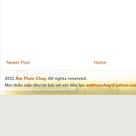
Newer Post
Home
2011
Ẩm Thực Chay
. All rights reserved.
Mọi thắc mắc thư từ bài vở xin liên lạc
amthucchay@yahoo.c