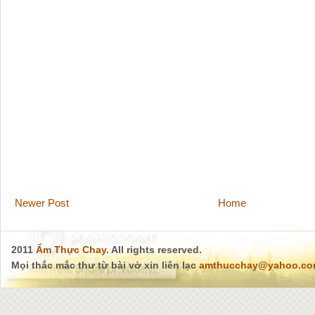
Newer Post
Home
2011
Ẩm Thực Chay
. All rights reserved.
Mọi thắc mắc thư từ bài vở xin liên lạc
amthucchay@yahoo.c