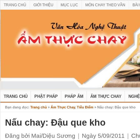
TRANG CHỦ
GIỚI THIỆU
MỤC LỤC
MÓN CHAY THEO VẦN
BÀI
TRANG CHỦ
PHẬT PHÁP
PHÁP ÂM
ẨM THỰC CHAY
NGHỆ
Bạn đang đọc:
Trang chủ
»
Ẩm Thực Chay
,
Tiêu Điểm
» Nấu chay: Đậu que kho
Nấu chay: Đậu que kho
Đăng bởi Mai/Diệu Sương
|
Ngày 5/09/2011
|
Ch