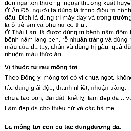
đòn ngã tổn thương, ngoại thương xuất huyết
Ở Ấn Độ, người ta dùng lá trong điều trị bện
đầu. Dịch lá dùng trị mày đay và trong trườn
là ở trẻ em và phụ nữ có thai.
Ở Thái Lan, lá được dùng trị bệnh nấm đốm t
bệnh nấm lang ben, rễ nhuận tràng và dùng n
màu của da tay, chân và dùng trị gàu; quả d
nhuộm màu thức ăn
Vị thuốc từ rau mồng tơi
Theo Đông y, mồng tơi có vị chua ngọt, không
tác dụng giải độc, thanh nhiệt, nhuận tràng..
chữa táo bón, đái dắt, kiết lỵ, làm đẹp da... 
Làm đẹp da cho thiếu nử và các bà mẹ
Lá mồng tơi còn có tác dụngdưỡng da
.