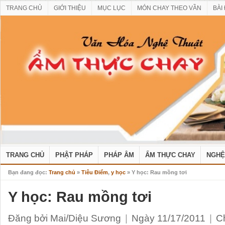
TRANG CHỦ
GIỚI THIỆU
MỤC LỤC
MÓN CHAY THEO VẦN
BÀI
TRANG CHỦ
PHẬT PHÁP
PHÁP ÂM
ẨM THỰC CHAY
NGHỆ
Bạn đang đọc:
Trang chủ
»
Tiêu Điểm
,
y học
» Y học: Rau mồng tơi
Y học: Rau mồng tơi
Đăng bởi Mai/Diệu Sương
|
Ngày 11/17/2011
|
C