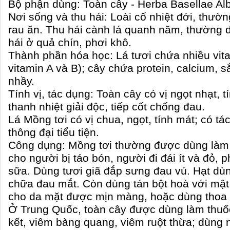
Bộ phận dùng: Toàn cây - Herba Basellae Al
Nơi sống và thu hái: Loài cổ nhiệt đới, thườ
rau ăn. Thu hái cành lá quanh năm, thường d
hái ở quả chín, phơi khô.
Thành phần hóa học: Lá tươi chứa nhiều vita
vitamin A và B); cây chứa protein, calcium, sắ
nhầy.
Tính vị, tác dụng: Toàn cây có vị ngọt nhạt, 
thanh nhiệt giải độc, tiếp cốt chống đau.
Lá Mồng tơi có vị chua, ngọt, tính mát; có tá
thông đại tiểu tiện.
Công dụng: Mồng tơi thường được dùng làm 
cho người bị táo bón, người đi đái ít và đỏ, 
sữa. Dùng tươi giã đắp sưng đau vú. Hạt dù
chữa đau mắt. Còn dùng tán bột hoà với mật
cho da mặt được mịn màng, hoặc dùng thoa t
Ở Trung Quốc, toàn cây được dùng làm thuốc tr
kết, viêm bàng quang, viêm ruột thừa; dùng n