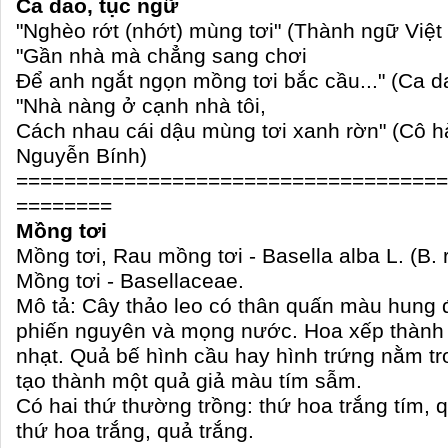
Ca dao, tục ngữ
"Nghèo rớt (nhớt) mùng tơi" (Thành ngữ Việ
"Gần nhà mà chẳng sang chơi
Ðể anh ngắt ngọn mồng tơi bắc cầu..." (Ca d
"Nhà nàng ở cạnh nhà tôi,
Cách nhau cái dậu mùng tơi xanh rờn" (Cô h
Nguyễn Bính)
====================================
========
Mồng tơi
Mồng tơi, Rau mồng tơi - Basella alba L. (B. 
Mồng tơi - Basellaceae.
Mô tả: Cây thảo leo có thân quấn màu hung đ
phiến nguyên và mọng nước. Hoa xếp thành
nhạt. Quả bế hình cầu hay hình trứng nằm t
tạo thành một quả giả màu tím sẫm.
Có hai thứ thường trồng: thứ hoa trắng tím,
thứ hoa trắng, quả trắng.