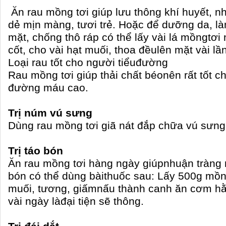
Ăn rau mồng tơi giúp lưu thông khí huyết, n
dẻ mịn màng, tươi trẻ. Hoặc để dưỡng da, l
mặt, chống thô ráp có thể lấy vài lá mồngtơi
cốt, cho vài hạt muối, thoa đềulên mặt vài lần
Loại rau tốt cho người tiểuđường
Rau mồng tơi giúp thải chất béonên rất tốt 
đường máu cao.
Trị núm vú sưng
Dùng rau mồng tơi giã nát đắp chữa vú sưng, 
Trị táo bón
Ăn rau mồng tơi hàng ngày giúpnhuận tràng rấ
bón có thể dùng bàithuốc sau: Lấy 500g mồ
muối, tương, giấmnấu thành canh ăn cơm h
vài ngày làđại tiện sẽ thông.