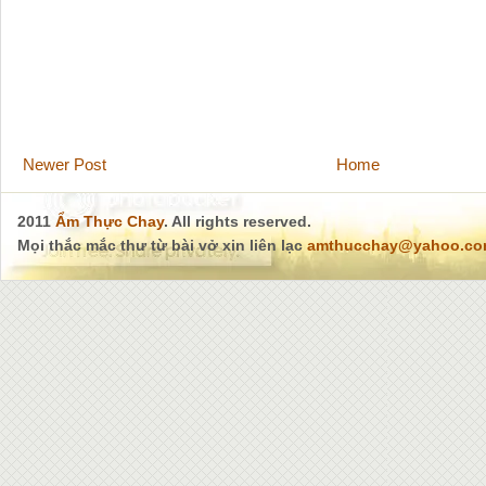
Newer Post
Home
2011
Ẩm Thực Chay
. All rights reserved.
Mọi thắc mắc thư từ bài vở xin liên lạc
amthucchay@yahoo.c