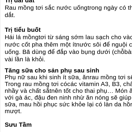
Trị đái dắt
Rau mồng tơi sắc nước uốngtrong ngày có th
dắt.
Trị tiểu buốt
Hái lá mồngtơi từ sáng sớm lau sạch cho vào 
nước cốt pha thêm một ítnước sôi để nguội c
uống. Bã dùng để đắp vào bụng dưới (chỗbà
vài lần là khỏi.
Tăng sữa cho sản phụ sau sinh
Phụ nữ sau khi sinh ít sữa, ănrau mồng tơi 
Trong rau mồng tơi cócác vitamin A3, B3, chấ
nhầy và chất sắtnên tốt cho thai phụ… Món 
với gà ác, đậu đen ninh nhừ ăn nóng sẽ giúp
sữa, mau hồi phục sức khỏe lại có làn da hồ
mượt.
Sưu Tầm