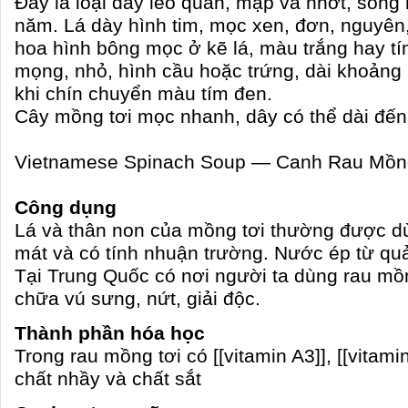
Đây là loại dây leo quấn, mập và nhớt, sống
năm. Lá dày hình tim, mọc xen, đơn, nguyên
hoa hình bông mọc ở kẽ lá, màu trắng hay t
mọng, nhỏ, hình cầu hoặc trứng, dài khoảng
khi chín chuyển màu tím đen.
Cây mồng tơi mọc nhanh, dây có thể dài đến
Vietnamese Spinach Soup — Canh Rau Mồn
Công dụng
Lá và thân non của mồng tơi thường được d
mát và có tính nhuận trường. Nước ép từ quả
Tại Trung Quốc có nơi người ta dùng rau mồn
chữa vú sưng, nứt, giải độc.
Thành phần hóa học
Trong rau mồng tơi có [[vitamin A3]], [[vitami
chất nhầy và chất sắt