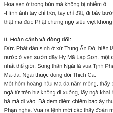
Hoa sen ở trong bùn mà không bị nhiễm ô
-Hình ảnh tay chỉ trời, tay chỉ đất, đi bảy bư
thật mà đức Phật chứng ngộ siêu việt không 
II. Hoàn cảnh và dòng dõi:
Đức Phật đản sinh ở xứ Trung Ấn Độ, hiện l
nước ở ven sườn dãy Hy Mã Lạp Sơn, một d
nhất thế giới. Song thân Ngài là vua Tịnh P
Ma-da. Ngài thuộc dòng dõi Thich Ca.
Một hôm hoàng hậu Ma-da nằm mộng, thấy c
ngà từ trên hư không đi xuống, lấy ngà khai
bà mà đi vào. Bà đem điềm chiêm bao ấy thuậ
Phạn nghe. Vua ra lệnh mời các thầy đoán m