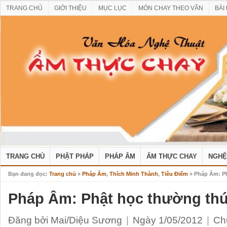
TRANG CHỦ
GIỚI THIỆU
MỤC LỤC
MÓN CHAY THEO VẦN
BÀI
TRANG CHỦ
PHẬT PHÁP
PHÁP ÂM
ẨM THỰC CHAY
NGHỆ
Bạn đang đọc:
Trang chủ
»
Pháp Âm
,
Thích Minh Thành
,
Tiêu Điểm
» Pháp Âm: Ph
Pháp Âm: Phật học thường thứ
Đăng bởi Mai/Diệu Sương
|
Ngày 1/05/2012
|
Ch