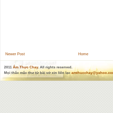
Newer Post
Home
2011
Ẩm Thực Chay
. All rights reserved.
Mọi thắc mắc thư từ bài vở xin liên lạc
amthucchay@yahoo.c