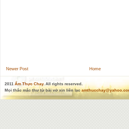
Newer Post
Home
2011
Ẩm Thực Chay
. All rights reserved.
Mọi thắc mắc thư từ bài vở xin liên lạc
amthucchay@yahoo.c