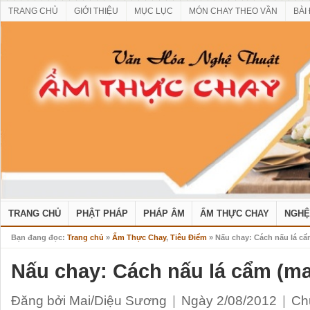
TRANG CHỦ
GIỚI THIỆU
MỤC LỤC
MÓN CHAY THEO VẦN
BÀI
TRANG CHỦ
PHẬT PHÁP
PHÁP ÂM
ẨM THỰC CHAY
NGHỆ
Bạn đang đọc:
Trang chủ
»
Ẩm Thực Chay
,
Tiêu Điểm
» Nấu chay: Cách nấu lá cẩ
Nấu chay: Cách nấu lá cẩm (ma
Đăng bởi Mai/Diệu Sương
|
Ngày 2/08/2012
|
Ch