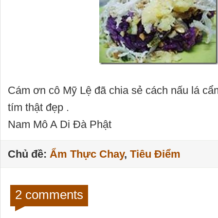
Cám ơn cô Mỹ Lệ đã chia sẻ cách nấu lá c
tím thật đẹp .
Nam Mô A Di Đà Phật
Chủ đề:
Ẩm Thực Chay
,
Tiêu Điểm
2 comments