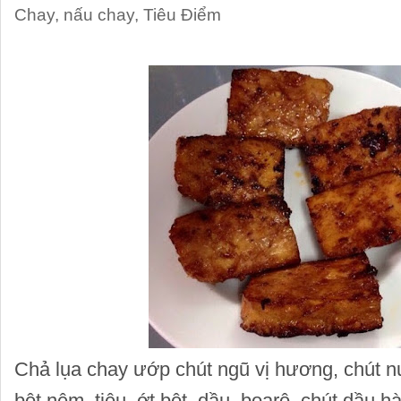
Chay
,
nấu chay
,
Tiêu Điểm
Chả lụa chay ướp chút ngũ vị hương, chút 
bột nêm, tiêu, ớt bột, dầu, boarô, chút dầu h