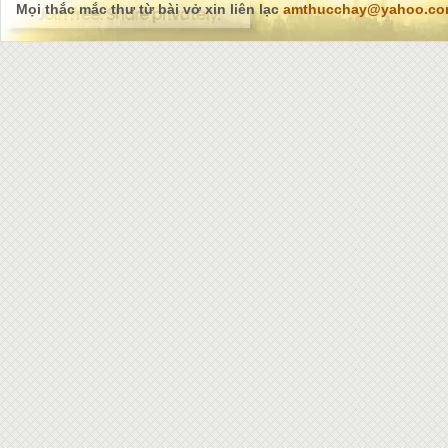
Mọi thắc mắc thư từ bài vở xin liên lạc
amthucchay@yahoo.c