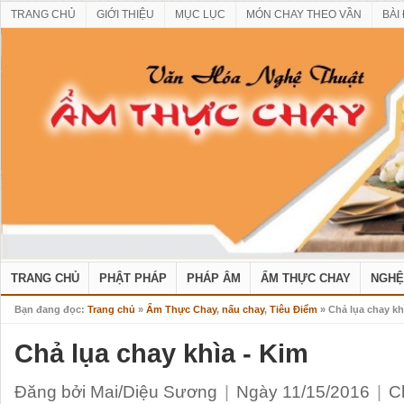
TRANG CHỦ
GIỚI THIỆU
MỤC LỤC
MÓN CHAY THEO VẦN
BÀI
TRANG CHỦ
PHẬT PHÁP
PHÁP ÂM
ẨM THỰC CHAY
NGHỆ
Bạn đang đọc:
Trang chủ
»
Ẩm Thực Chay
,
nấu chay
,
Tiêu Điểm
» Chả lụa chay kh
Chả lụa chay khìa - Kim
Đăng bởi Mai/Diệu Sương
|
Ngày 11/15/2016
|
C