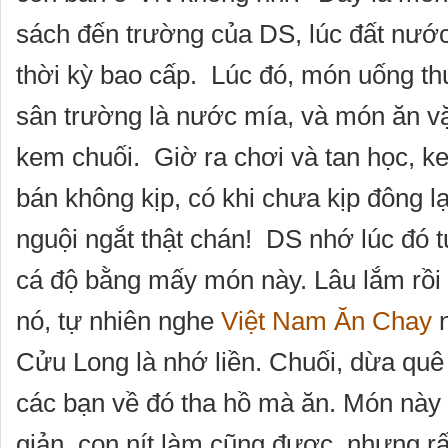
sách đến trường của DS, lúc đất nước
thời kỳ bao cấp. Lúc đó, món uống t
sân trường là nước mía, và món ăn vặ
kem chuối. Giờ ra chơi và tan học, k
bán không kịp, có khi chưa kịp đông 
nguội ngắt thật chán! DS nhớ lúc đó t
cá độ bằng mấy món này. Lâu lắm rồi
nó, tự nhiên nghe
Việt Nam Ăn Chay
n
Cửu Long là nhớ liền. Chuối, dừa quê
các bạn về đó tha hồ mà ăn. Món này
giản, con nít làm cũng được, nhưng rấ