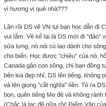
vì hương vị quê nhà???
Lần rồi DS về VN tụi bạn học dẫn đi 
vui lắm. Về kể lại là DS mới đi "đảo" v
sửa lưng, nó nói cù lao dành cho sôn
cho biển. Học được "chiêu" của nó, h
Canada gần con sông, chị bạn đồng tu 
bên kia đẹp nhỉ, DS lên tiếng, không p
và lên giọng "cắt nghĩa" liền. Té ra D
bọn, quên tiếng Mẹ đẻ và không rành 
(Chắc là lạc đề nữa rồi! Điểm Văn c