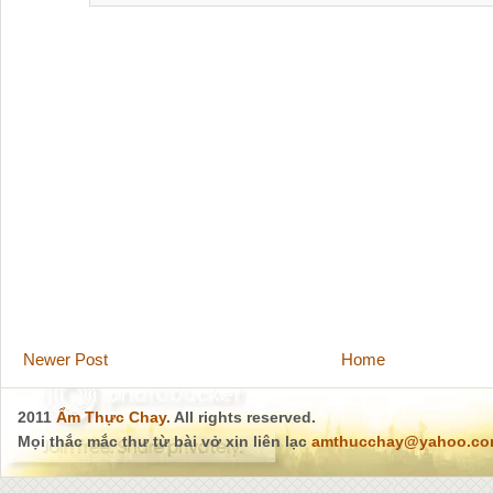
Newer Post
Home
2011
Ẩm Thực Chay
. All rights reserved.
Mọi thắc mắc thư từ bài vở xin liên lạc
amthucchay@yahoo.c