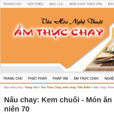
TRANG CHỦ
GIỚI THIỆU
MỤC LỤC
MÓN CHAY THEO VẦN
BÀI
TRANG CHỦ
PHẬT PHÁP
PHÁP ÂM
ẨM THỰC CHAY
NGHỆ
Bạn đang đọc:
Trang chủ
»
Ẩm Thực Chay
,
món chay
,
Tiêu Điểm
» Nấu chay: Kem 
Nấu chay: Kem chuối - Món ăn 
niên 70