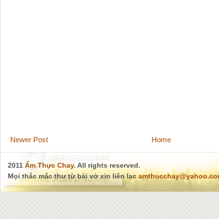
Newer Post
Home
2011
Ẩm Thực Chay
. All rights reserved.
Mọi thắc mắc thư từ bài vở xin liên lạc
amthucchay@yahoo.c