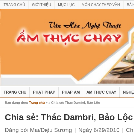
TRANG CHỦ
GIỚI THIỆU
MỤC LỤC
MÓN CHAY THEO VẦN
BÀI
TRANG CHỦ
PHẬT PHÁP
PHÁP ÂM
ẨM THỰC CHAY
NGHỆ
Bạn đang đọc:
Trang chủ
»
» Chia sẻ: Thác Dambri, Bảo Lộc
Chia sẻ: Thác Dambri, Bảo Lộc
Đăng bởi Mai/Diệu Sương
|
Ngày 6/29/2010
|
Ch