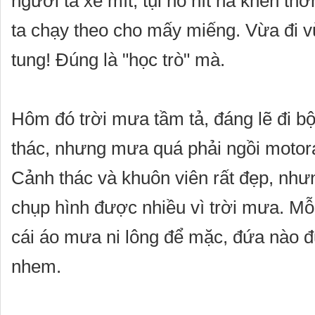
người ta xẻ mít, tụi nó hít hà khen th
ta chạy theo cho mấy miếng. Vừa đi v
tung! Đúng là "học trò" mà.
Hôm đó trời mưa tầm tả, đáng lẽ đi b
thác, nhưng mưa quá phải ngồi motor
Cảnh thác và khuôn viên rất đẹp, như
chụp hình được nhiều vì trời mưa. M
cái áo mưa ni lông để mặc, đứa nào 
nhem.