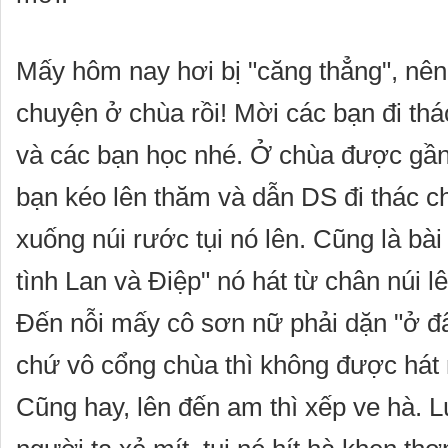
Mấy hôm nay hơi bị "căng thẳng", nê
chuyện ở chùa rồi! Mời các bạn đi th
và các bạn học nhé. Ở chùa được gần h
bạn kéo lên thăm và dẫn DS đi thác 
xuống núi rước tụi nó lên. Cũng là bà
tình Lan và Điệp" nó hát từ chân núi lê
Đến nỗi mấy cô sơn nữ phải dặn "ở đâ
chứ vô cổng chùa thì không được hát
Cũng hay, lên đến am thì xếp ve hà. Lú