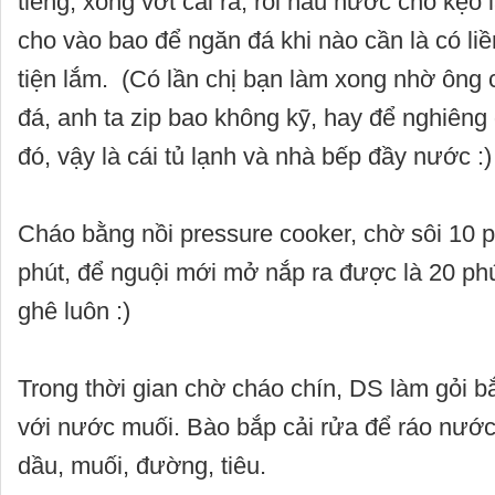
tiếng, xong vớt cái ra, rồi nấu nước cho kẹo 
cho vào bao để ngăn đá khi nào cần là có l
tiện lắm. (Có lần chị bạn làm xong nhờ ông
đá, anh ta zip bao không kỹ, hay để nghiên
đó, vậy là cái tủ lạnh và nhà bếp đầy nước :)
Cháo bằng nồi pressure cooker, chờ sôi 10 p
phút, để nguội mới mở nắp ra được là 20 p
ghê luôn :)
Trong thời gian chờ cháo chín, DS làm gỏi
với nước muối. Bào bắp cải rửa để ráo nướ
dầu, muối, đường, tiêu.