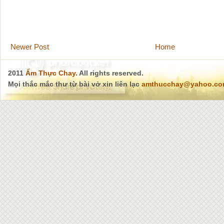
Newer Post
Home
2011
Ẩm Thực Chay
. All rights reserved.
Mọi thắc mắc thư từ bài vở xin liên lạc
amthucchay@yahoo.c