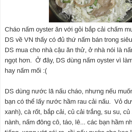
Cháo nấm oyster ăn với gỏi bắp cải chấm m
DS về VN thấy có đủ thứ nấm bán trong siêu
DS mua cho nhà cậu ăn thử, ở nhà nói là n
ngọt hơn. Ở đây, DS dùng nấm oyster vì là
hay nấm mối :(
DS dùng nước lã nấu cháo, nhưng nếu muốn
bạn có thể lấy nước hầm rau cải nấu. Vỏ dư
xanh), cà rốt, bắp cải, củ cải trắng, su su, c
nành, nấm đông cô, táo, lê... các bạn hầm n