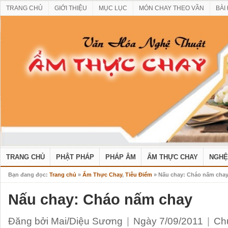
TRANG CHỦ
GIỚI THIỆU
MỤC LỤC
MÓN CHAY THEO VẦN
BÀI
TRANG CHỦ
PHẬT PHÁP
PHÁP ÂM
ẨM THỰC CHAY
NGHỆ
Bạn đang đọc:
Trang chủ
»
Ẩm Thực Chay
,
Tiêu Điểm
» Nấu chay: Cháo nấm cha
Nấu chay: Cháo nấm chay
Đăng bởi Mai/Diệu Sương
|
Ngày 7/09/2011
|
Ch