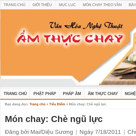
TRANG CHỦ
GIỚI THIỆU
MỤC LỤC
MÓN CHAY THEO VẦN
BÀI
TRANG CHỦ
PHẬT PHÁP
PHÁP ÂM
ẨM THỰC CHAY
NGHỆ
Bạn đang đọc:
Trang chủ
»
Tiêu Điểm
» Món chay: Chè ngũ lực
Món chay: Chè ngũ lực
Đăng bởi Mai/Diệu Sương
|
Ngày 7/18/2011
|
Ch