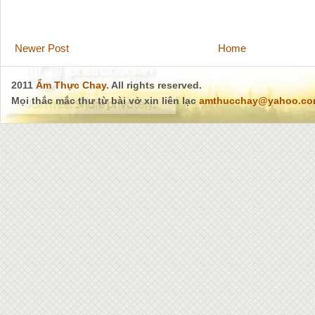
Newer Post
Home
2011
Ẩm Thực Chay
. All rights reserved.
Mọi thắc mắc thư từ bài vở xin liên lạc
amthucchay@yahoo.c