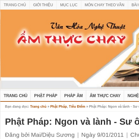
TRANG CHỦ
GIỚI THIỆU
MỤC LỤC
MÓN CHAY THEO VẦN
BÀI
TRANG CHỦ
PHẬT PHÁP
PHÁP ÂM
ẨM THỰC CHAY
NGHỆ
Bạn đang đọc:
Trang chủ
»
Phật Pháp
,
Tiêu Điểm
» Phật Pháp: Ngon và lành - Sư
Phật Pháp: Ngon và lành - Sư 
Đăng bởi Mai/Diệu Sương
|
Ngày 9/01/2011
|
Ch