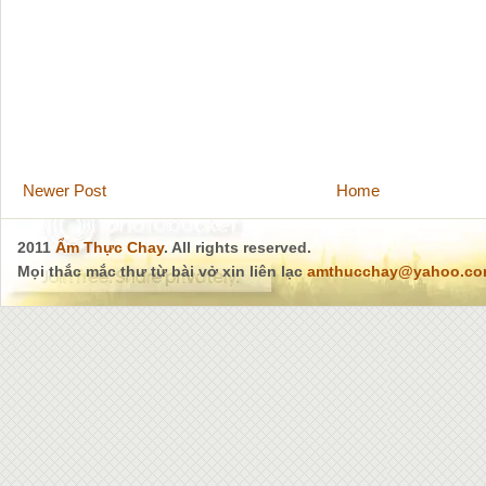
Newer Post
Home
2011
Ẩm Thực Chay
. All rights reserved.
Mọi thắc mắc thư từ bài vở xin liên lạc
amthucchay@yahoo.c