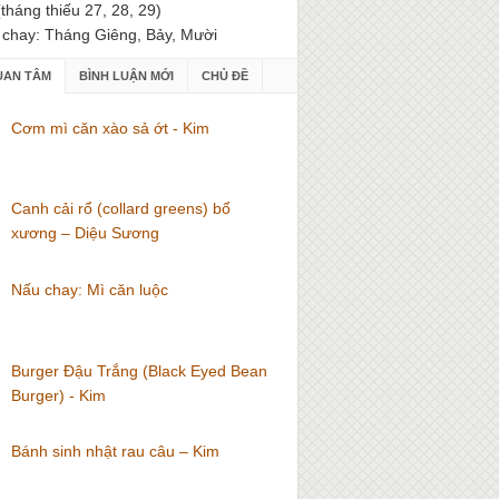
(tháng thiếu 27, 28, 29)
 chay: Tháng Giêng, Bảy, Mười
UAN TÂM
BÌNH LUẬN MỚI
CHỦ ĐỀ
Cơm mì căn xào sả ớt - Kim
Canh cải rổ (collard greens) bổ
xương – Diệu Sương
Nấu chay: Mì căn luộc
Burger Đậu Trắng (Black Eyed Bean
Burger) - Kim
Bánh sinh nhật rau câu – Kim