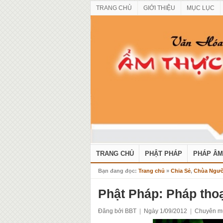
TRANG CHỦ
GIỚI THIỆU
MỤC LỤC
TRANG CHỦ
PHẬT PHÁP
PHÁP ÂM
Bạn đang đọc:
Trang chủ
»
Chia Sẻ
,
Chùa Ngư
Phật Pháp: Pháp tho
Đăng bởi BBT
|
Ngày 1/09/2012
|
Chuyên m