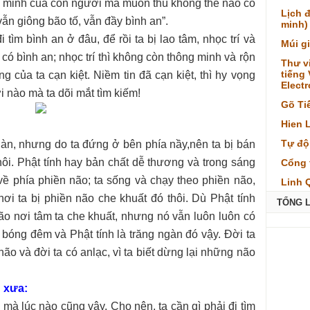
g minh của con người mà muôn thú không thể nào có
Lịch 
vẫn giông bão tố, vẫn đầy bình an”.
minh)
 tìm bình an ở đâu, để rồi ta bị lao tâm, nhọc trí và
Múi g
 có bình an; nhọc trí thì không còn thông minh và rộn
Thư v
tiếng
ng của ta cạn kiệt. Niềm tin đã cạn kiệt, thì hy vọng
Elect
 nào mà ta dõi mắt tìm kiếm!
Gõ Ti
Hien 
Tự độ
gàn, nhưng do ta đứng ở bên phía nầy,nên ta bị bán
ôi. Phật tính hay bản chất dễ thương và trong sáng
Cổng 
về phía phiền não; ta sống và chạy theo phiền não,
Linh 
ơi ta bị phiền não che khuất đó thôi. Dù Phật tính
TỔNG 
ão nơi tâm ta che khuất, nhưng nó vẫn luôn luôn có
 bóng đêm và Phật tính là trăng ngàn đó vậy. Đời ta
não và đời ta có anlạc, vì ta biết dừng lại những não
 xưa:
 mà lúc nào cũng vậy. Cho nên, ta cần gì phải đi tìm