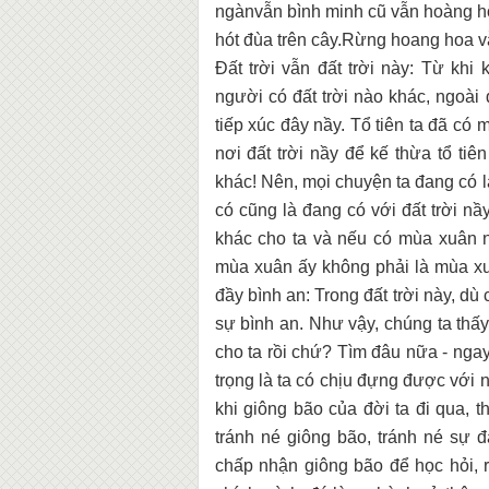
ngànvẫn bình minh cũ vẫn hoàng 
hót đùa trên cây.Rừng hoang hoa vẫ
Đất trời vẫn đất trời này: Từ khi 
người có đất trời nào khác, ngoài 
tiếp xúc đây nầy. Tổ tiên ta đã có m
nơi đất trời nầy để kế thừa tổ tiê
khác! Nên, mọi chuyện ta đang có l
có cũng là đang có với đất trời nầ
khác cho ta và nếu có mùa xuân nà
mùa xuân ấy không phải là mùa xu
đầy bình an: Trong đất trời này, d
sự bình an. Như vậy, chúng ta thấ
cho ta rồi chứ? Tìm đâu nữa - ngay
trọng là ta có chịu đựng được với 
khi giông bão của đời ta đi qua, t
tránh né giông bão, tránh né sự đ
chấp nhận giông bão để học hỏi, r