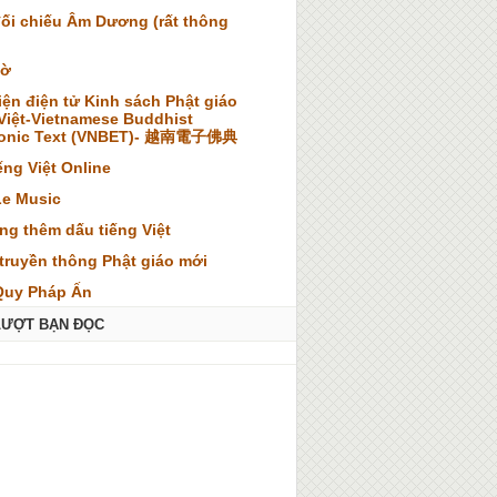
đối chiếu Âm Dương (rất thông
iờ
iện điện tử Kinh sách Phật giáo
 Việt-Vietnamese Buddhist
ronic Text (VNBET)- 越南電子佛典
ếng Việt Online
Le Music
ng thêm dấu tiếng Việt
truyền thông Phật giáo mới
Quy Pháp Ấn
LƯỢT BẠN ĐỌC