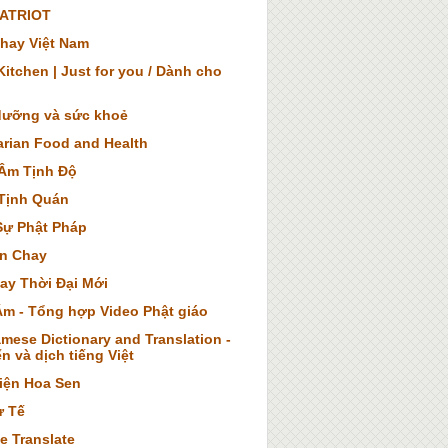
ATRIOT
hay Việt Nam
itchen | Just for you / Dành cho
dưỡng và sức khoẻ
arian Food and Health
Âm Tịnh Độ
Tịnh Quán
Sự Phật Pháp
n Chay
ay Thời Đại Mới
Âm - Tổng hợp Video Phật giáo
mese Dictionary and Translation -
n và dịch tiếng Việt
iện Hoa Sen
ừ Tế
e Translate