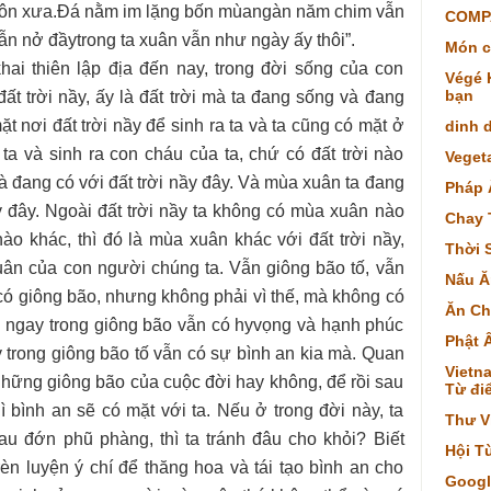
hôn xưa.Đá nằm im lặng bốn mùangàn năm chim vẫn
COMP
n nở đầytrong ta xuân vẫn như ngày ấy thôi”.
Món c
khai thiên lập địa đến nay, trong đời sống của con
Végé K
bạn
đất trời nầy, ấy là đất trời mà ta đang sống và đang
ặt nơi đất trời nầy để sinh ra ta và ta cũng có mặt ở
dinh 
n ta và sinh ra con cháu của ta, chứ có đất trời nào
Veget
à đang có với đất trời nầy đây. Và mùa xuân ta đang
Pháp 
y đây. Ngoài đất trời nầy ta không có mùa xuân nào
Chay 
o khác, thì đó là mùa xuân khác với đất trời nầy,
Thời 
ân của con người chúng ta. Vẫn giông bão tố, vẫn
Nấu Ă
ù có giông bão, nhưng không phải vì thế, mà không có
Ăn Ch
y ngay trong giông bão vẫn có hyvọng và hạnh phúc
Phật 
 trong giông bão tố vẫn có sự bình an kia mà. Quan
Vietna
những giông bão của cuộc đời hay không, để rồi sau
Từ điể
hì bình an sẽ có mặt với ta. Nếu ở trong đời này, ta
Thư V
au đớn phũ phàng, thì ta tránh đâu cho khỏi? Biết
Hội T
èn luyện ý chí để thăng hoa và tái tạo bình an cho
Googl