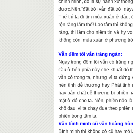
chính mình, đó là sự hành xử thôn
được.Nên,“đất trời vẫn đất trời này
Thế thì ta đi tìm mùa xuân ở đâu, đi
rộn ràng lắm thế! Lao tâm thì không
ràng, thì làm cho niềm tin và hy vọ
không còn, mùa xuân ở phương trời
Vẫn đêm tối vẫn trăng ngàn:
Ngay trong đêm tối vẫn có trăng n
cầu ở bên phía nầy che khuất đó th
vẫn có trong ta, nhưng vì ta đứng 
nên tính dễ thương hay Phật tính n
hay bản chất dễ thương bị phiền n
mặt ở đó cho ta. Nên, phiền não là
khổ đau, vì ta chạy đua theo phiền 
phiền trong tâm ta.
Vẫn bình minh cũ vẫn hoàng hôn
Bình minh thì không có cũ hay mới,