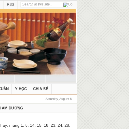
P
RSS
.
XUÂN
Y HỌC
CHIA SẺ
Saturday, August 8.
H ÂM DƯƠNG
hay: mùng 1, 8, 14, 15, 18, 23, 24, 28,