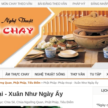
MÓN CHAY THEO VẦN
BÀI ĐĂNG THEO VẦN
PHÁP HỶ
ĐĂNG NHẬ
ẨM THỰC CHAY
NGHỆ THUẬT SỐNG
THƠ VĂN
TU TẬP
ỡng Quan
,
Phật Pháp
,
Tiêu Điểm
» Phật Pháp: Pháp thoại - Xuân Như Ngày Ấy
LỊC
ại - Xuân Như Ngày Ấy
ục:
Chia Sẻ
,
Chùa Ngưỡng Quan
,
Phật Pháp
,
Tiêu Điểm
*Ngày c