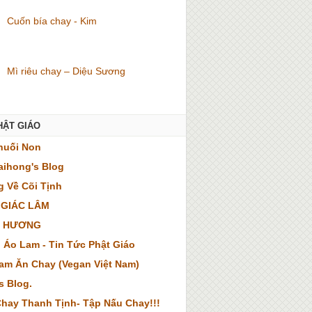
Cuốn bía chay - Kim
Mì riêu chay – Diệu Sương
HẬT GIÁO
huối Non
ihong's Blog
 Về Cõi Tịnh
 GIÁC LÂM
 HƯƠNG
 Áo Lam - Tin Tức Phật Giáo
Nam Ăn Chay (Vegan Việt Nam)
s Blog.
hay Thanh Tịnh- Tập Nấu Chay!!!