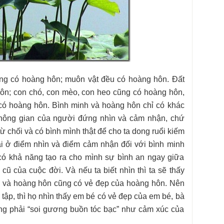
ng có hoàng hôn; muôn vật đều có hoàng hôn. Đất
hôn; con chó, con mèo, con heo cũng có hoàng hôn,
g có hoàng hôn. Bình minh và hoàng hôn chỉ có khác
hông gian của người đứng nhìn và cảm nhận, chứ
từ chối và có bình mình thật để cho ta dong ruổi kiếm
ài ở điểm nhìn và điểm cảm nhận đối với bình minh
có khả năng tạo ra cho mình sự bình an ngay giữa
cũ của cuộc đời. Và nếu ta biết nhìn thì ta sẽ thấy
h và hoàng hôn cũng có vẻ đẹp của hoàng hôn. Nên
 tập, thì họ nhìn thấy em bé có vẻ đẹp của em bé, bà
ông phải “soi gương buồn tóc bạc” như cảm xúc của