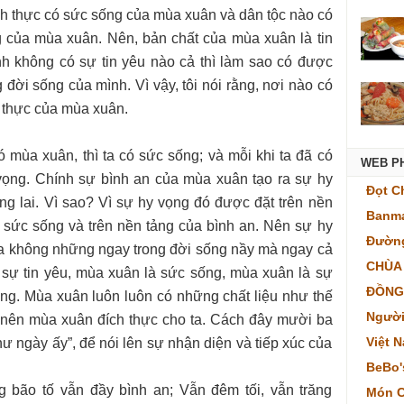
đích thực có sức sống của mùa xuân và dân tộc nào có
g của mùa xuân. Nên, bản chất của mùa xuân là tin
h không có sự tin yêu nào cả thì làm sao có được
đời sống của mình. Vì vậy, tôi nói rằng, nơi nào có
h thực của mùa xuân.
ó mùa xuân, thì ta có sức sống; và mỗi khi ta đã có
WEB P
 vọng. Chính sự bình an của mùa xuân tạo ra sự hy
Đọt C
ơng lai. Vì sao? Vì sự hy vọng đó được đặt trên nền
Banma
a sức sống và trên nền tảng của bình an. Nên sự hy
Đường
 ta không những ngay trong đời sống nầy mà ngay cả
CHÙA
 sự tin yêu, mùa xuân là sức sống, mùa xuân là sự
ĐỒNG
ng. Mùa xuân luôn luôn có những chất liệu như thế
Người
o nên mùa xuân đích thực cho ta. Cách đây mười ba
Việt 
hư ngày ấy”, để nói lên sự nhận diện và tiếp xúc của
BeBo'
ng bão tố vẫn đầy bình an; Vẫn đêm tối, vẫn trăng
Món C