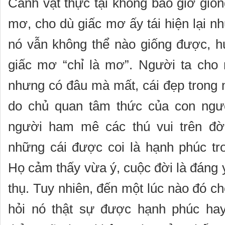
Cảnh vật thực tại không bao giờ giốn
mơ, cho dù giấc mơ ấy tái hiện lại n
nó vẫn không thể nào giống được, h
giấc mơ “chỉ là mơ”. Người ta cho 
nhưng có đâu mà mất, cái đẹp trong 
do chủ quan tâm thức của con ngư
người ham mê các thú vui trên đời
những cái được coi là hạnh phúc tro
Họ cảm thấy vừa ý, cuộc đời là đáng
thụ. Tuy nhiên, đến một lúc nào đó ch
hỏi nó thật sự được hạnh phúc hay