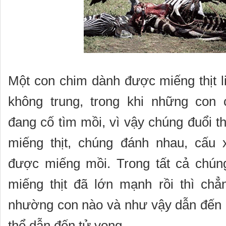
Một con chim dành được miếng thịt l
không trung, trong khi những con
đang cố tìm mồi, vì vậy chúng đuổi t
miếng thịt, chúng đánh nhau, cấu 
được miếng mồi. Trong tất cả chúng
miếng thịt đã lớn mạnh rồi thì chẳ
nhường con nào và như vậy dẫn đến 
thể dẫn đến tử vong.