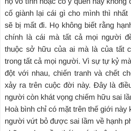
họ vô tình hoặc cố ý quên hay không 
cố giành lại cái gì cho mình thì nhấ
sẽ bị mất đi. Họ không biết rằng hạn
chính là cái mà tất cả mọi người đ
thuộc sở hữu của ai mà là của tất 
trong tất cả mọi người. Vì sự tự kỷ 
đột với nhau, chiến tranh và chết 
xảy ra trên cuộc đời này. Đây là điề
người còn khát vọng chiếm hữu sai l
Hoà bình chỉ có mặt trên thế giới này k
người vứt bỏ được sai lầm về hạnh p