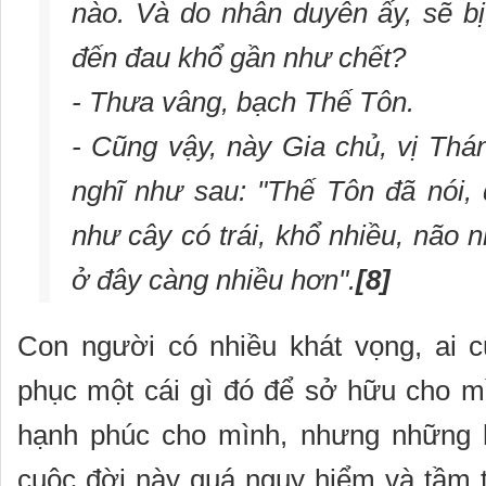
nào. Và do nhân duyên ấy, sẽ bị
đến đau khổ gần như chết?
- Thưa vâng, bạch Thế Tôn.
- Cũng vậy, này Gia chủ, vị Thá
nghĩ như sau: "Thế Tôn đã nói,
như cây có trái, khổ nhiều, não n
ở đây càng nhiều hơn".
[8]
Con người có nhiều khát vọng, ai 
phục một cái gì đó để sở hữu cho m
hạnh phúc cho mình, nhưng những 
cuộc đời này quá nguy hiểm và tầm 