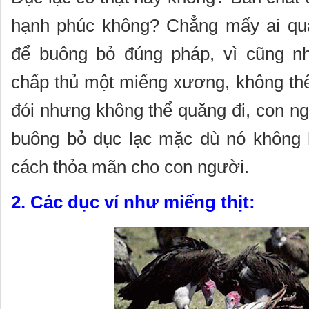
hạnh phúc không? Chẳng mấy ai qu
để buông bỏ đúng pháp, vì cũng n
chấp thủ một miếng xương, không thể
đói nhưng không thể quăng đi, con ng
buông bỏ dục lạc mặc dù nó không
cách thỏa mãn cho con người.
2. Các dục ví như miếng thịt: