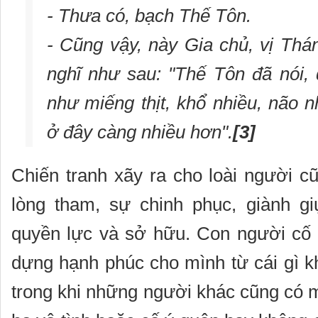
- Thưa có, bạch Thế Tôn.
- Cũng vậy, này Gia chủ, vị Thá
nghĩ như sau: "Thế Tôn đã nói,
như miếng thịt, khổ nhiều, não nh
ở đây càng nhiều hơn".
[3]
Chiến tranh xãy ra cho loài người c
lòng tham, sự chinh phục, giành gi
quyền lực và sở hữu. Con người cố 
dựng hạnh phúc cho mình từ cái gì k
trong khi những người khác cũng có m