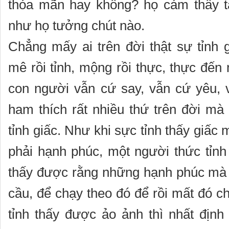
thỏa mãn hay không? họ cảm thấy t
như họ tưởng chút nào.
Chẳng mấy ai trên đời thật sự tỉnh g
mê rồi tỉnh, mộng rồi thực, thực đến
con người vẫn cứ say, vẫn cứ yêu,
ham thích rất nhiều thứ trên đời mà
tỉnh giấc. Như khi sực tỉnh thấy giấc
phải hạnh phúc, một người thức tỉnh
thấy được rằng những hạnh phúc mà 
cầu, để chạy theo đó để rồi mất đó ch
tỉnh thấy được ảo ảnh thì nhất định