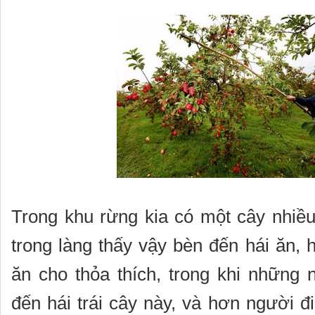
Trong khu rừng kia có một cây nhiều 
trong làng thấy vậy bèn đến hái ăn, 
ăn cho thỏa thích, trong khi những
đến hái trái cây này, và hơn người đ