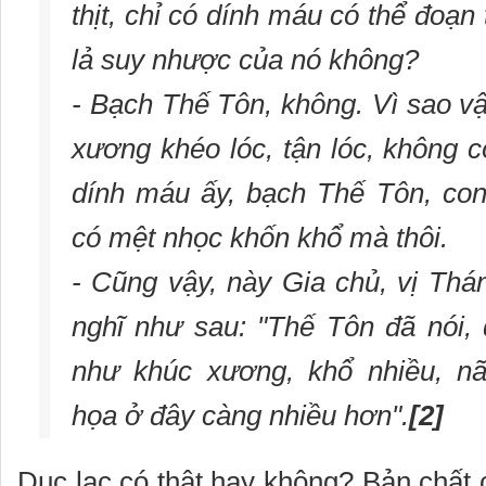
thịt, chỉ có dính máu có thể đoạn
lả suy nhược của nó không?
- Bạch Thế Tôn, không. Vì sao v
xương khéo lóc, tận lóc, không có
dính máu ấy, bạch Thế Tôn, con
có mệt nhọc khốn khổ mà thôi.
- Cũng vậy, này Gia chủ, vị Thá
nghĩ như sau: "Thế Tôn đã nói,
như khúc xương, khổ nhiều, não
họa ở đây càng nhiều hơn".
[2]
Dục lạc có thật hay không? Bản chất 