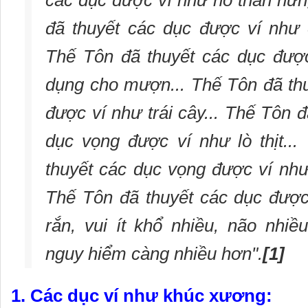
các dục được ví như hố than hừn
đã thuyết các dục được ví như 
Thế Tôn đã thuyết các dục được
dụng cho mượn... Thế Tôn đã th
được ví như trái cây... Thế Tôn đ
dục vọng được ví như lò thịt..
thuyết các dục vọng được ví như
Thế Tôn đã thuyết các dục được
rắn, vui ít khổ nhiều, não nhiề
nguy hiểm càng nhiều hơn".
[1]
1. Các dục ví như khúc xương: