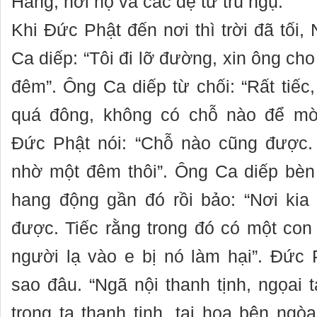
Hằng, nơi họ và các đệ tử trú ngụ.
Khi Đức Phật đến nơi thì trời đã tối,
Ca diếp: “Tôi đi lỡ đường, xin ông cho
đêm”. Ông Ca diếp từ chối: “Rất tiếc
quá đông, không có chỗ nào để mời 
Đức Phật nói: “Chỗ nào cũng được. 
nhờ một đêm thôi”. Ông Ca diếp bèn
hang động gần đó rồi bảo: “Nơi kia
được. Tiếc rằng trong đó có một con 
người lạ vào e bị nó làm hại”. Đức 
sao đâu. “Ngã nội thanh tịnh, ngọai 
trong ta thanh tịnh, tai họa bên ngò