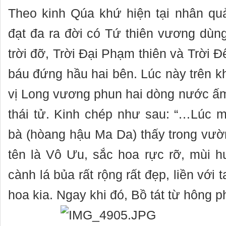
Theo kinh Qúa khứ hiện tại nhân quả,
đạt đa ra đời có Tứ thiên vương dùng
trời đỡ, Trời Đại Phạm thiên và Trời 
báu đứng hầu hai bên. Lúc này trên k
vị Long vương phun hai dòng nước ấ
thái tử. Kinh chép như sau: “…Lúc m
bà (hòang hậu Ma Da) thấy trong vườ
tên là Vô Ưu, sắc hoa rực rỡ, mùi 
cành lá bủa rất rộng rất đẹp, liền với 
hoa kia. Ngay khi đó, Bồ tát từ hông p