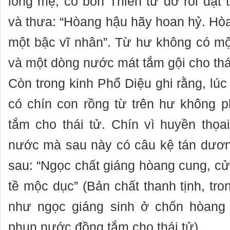
lòng mẹ, có bốn Thiên tử đỡ rồi đặt
và thưa: “Hòang hậu hãy hoan hỷ. Hò
một bậc vĩ nhân”. Từ hư không có m
và một dòng nước mát tắm gội cho thá
Còn trong kinh Phổ Diệu ghi rằng, lúc
có chín con rồng từ trên hư không 
tắm cho thái tử. Chín vì huyền thọa
nước mà sau này có câu kệ tán dươ
sau: “Ngọc chất giáng hòang cung, cử
tề mộc dục” (Bản chất thanh tịnh, tr
như ngọc giáng sinh ở chốn hòang 
phun nước đồng tắm cho thái tử).