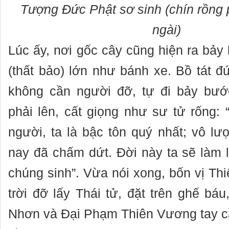
Tượng Đức Phật sơ sinh (chín rồng
ngài)
Lúc ấy, nơi gốc cây cũng hiện ra bảy
(thất bảo) lớn như bánh xe. Bồ tát đ
không cần người đỡ, tự đi bảy bướ
phải lên, cất giọng như sư tử rống: “
người, ta là bậc tôn quý nhất; vô lư
nay đã chấm dứt. Đời này ta sẽ làm l
chúng sinh”. Vừa nói xong, bốn vị Th
trời đỡ lấy Thái tử, đặt trên ghế bá
Nhơn và Đại Phạm Thiên Vương tay c