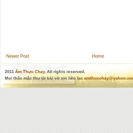
Newer Post
Home
2011
Ẩm Thực Chay
. All rights reserved.
Mọi thắc mắc thư từ bài vở xin liên lạc
amthucchay@yahoo.c