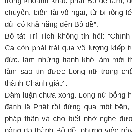
trong khỏanh khắc phát Bồ đề tâm, đ
chuyển, biện tài vô ngại, từ bi rộng 
đủ, có khả năng đến Bồ đề”.
Bồ tát Trí Tích không tin hỏi: “Chín
Ca còn phải trải qua vô lượng kiếp t
đức, làm những hạnh khó làm mới t
làm sao tin được Long nữ trong ch
thành Chánh giác”.
Đàm luận chưa xong, Long nữ bỗng hi
đảnh lễ Phật rồi đứng qua một bên,
pháp thân và cho biết nhờ nghe đư
nàng đã thành Bồ đề, nhưng việc nà