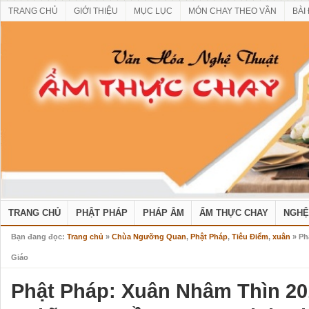
TRANG CHỦ
GIỚI THIỆU
MỤC LỤC
MÓN CHAY THEO VẦN
BÀI
TRANG CHỦ
PHẬT PHÁP
PHÁP ÂM
ẨM THỰC CHAY
NGHỆ
Bạn đang đọc:
Trang chủ
»
Chùa Ngưỡng Quan
,
Phật Pháp
,
Tiêu Điểm
,
xuân
» Ph
Giáo
Phật Pháp: Xuân Nhâm Thìn 201