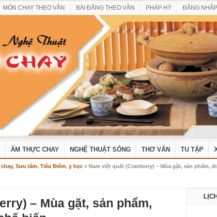
MÓN CHAY THEO VẦN
BÀI ĐĂNG THEO VẦN
PHÁP HỶ
ĐĂNG NHẬ
ẨM THỰC CHAY
NGHỆ THUẬT SỐNG
THƠ VĂN
TU TẬP
 chay
,
Sưu tầm
,
Tiêu Điểm
,
y học
» Nam việt quất (Cranberry) – Mùa gặt, sản phẩm, 
LỊC
erry) – Mùa gặt, sản phẩm,