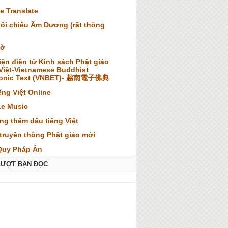
e Translate
đối chiếu Âm Dương (rất thông
iờ
iện điện tử Kinh sách Phật giáo
 Việt-Vietnamese Buddhist
ronic Text (VNBET)- 越南電子佛典
ếng Việt Online
Le Music
ng thêm dấu tiếng Việt
truyền thông Phật giáo mới
Quy Pháp Ấn
LƯỢT BẠN ĐỌC