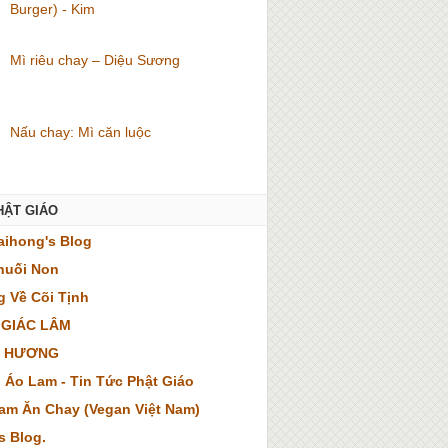
Burger) - Kim
Mì riêu chay – Diệu Sương
Nấu chay: Mì căn luộc
HẬT GIÁO
ihong's Blog
huối Non
 Về Cõi Tịnh
 GIÁC LÂM
 HƯƠNG
 Áo Lam - Tin Tức Phật Giáo
Nam Ăn Chay (Vegan Việt Nam)
s Blog.