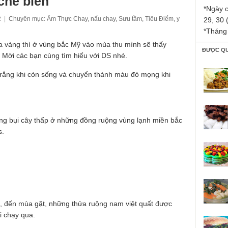
chế biến
*Ngày c
2
|
Chuyên mục:
Ẩm Thực Chay
,
nấu chay
,
Sưu tầm
,
Tiêu Điểm
,
y
29, 30 
*Tháng
 vàng thì ở vùng bắc Mỹ vào mùa thu mình sẽ thấy
ĐƯỢC Q
 Mời các bạn cùng tìm hiểu với DS nhé.
 trắng khi còn sống và chuyển thành màu đỏ mọng khi
ng bụi cây thấp ở những đồng ruộng vùng lạnh miền bắc
s.
, đến mùa gặt, những thửa ruộng nam việt quất được
i chạy qua.