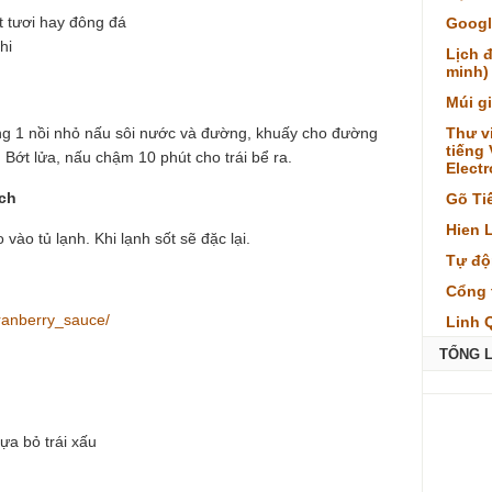
t tươi hay đông đá
Googl
hi
Lịch 
minh)
Múi g
rong 1 nồi nhỏ nấu sôi nước và đường, khuấy cho đường
Thư v
tiếng
. Bớt lửa, nấu chậm 10 phút cho trái bể ra.
Elect
ích
Gõ Ti
Hien 
ào tủ lạnh. Khi lạnh sốt sẽ đặc lại.
Tự độ
Cổng 
cranberry_sauce/
Linh 
TỔNG 
lựa bỏ trái xấu