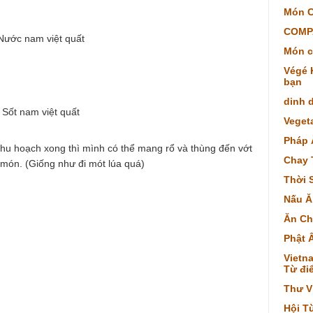
Món C
COMP
Nước nam việt quất
Món c
Végé K
bạn
dinh 
Sốt nam việt quất
Veget
Pháp 
thu hoạch xong thì mình có thể mang rổ và thùng đến vớt
Chay 
 món. (Giống như đi mót lúa quá)
Thời 
Nấu Ă
Ăn Ch
Phật 
Vietna
Từ điể
Thư V
Hội T