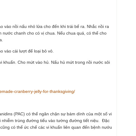
 vào nồi nấu nhỏ lửa cho đến khi trái bể ra. Nhắc nồi ra
m nước chanh cho có vị chua. Nếu chua quá, có thể cho
a.
 vào cái lượt để loại bỏ vỏ.
vi khuẩn. Cho mứt vào hủ. Nấu hủ mứt trong nồi nước sôi
made-cranberry-jelly-for-thanksgiving/
nidins (PAC) có thể ngăn chặn sự bám dính của một số vi
ới nhiễm trùng đường tiểu vào tường đường tiết niệu. Đặc
 cũng có thể ức chế các vi khuẩn liên quan đến bệnh nướu