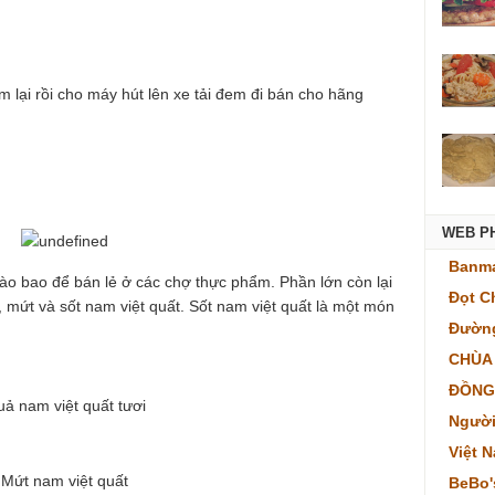
m lại rồi cho máy hút lên xe tải đem đi bán cho hãng
WEB P
Banma
ào bao để bán lẻ ở các chợ thực phẩm. Phần lớn còn lại
Đọt C
mứt và sốt nam việt quất. Sốt nam việt quất là một món
Đường
CHÙA
ĐỒNG
ả nam việt quất tươi
Người
Việt 
Mứt nam việt quất
BeBo'