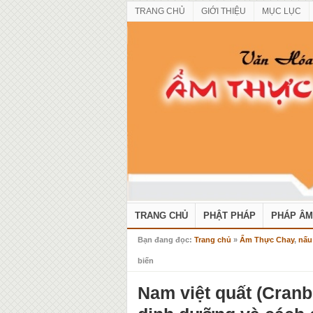
TRANG CHỦ
GIỚI THIỆU
MỤC LỤC
TRANG CHỦ
PHẬT PHÁP
PHÁP ÂM
Bạn đang đọc:
Trang chủ
»
Ẩm Thực Chay
,
nấu
biến
Nam việt quất (Cranb