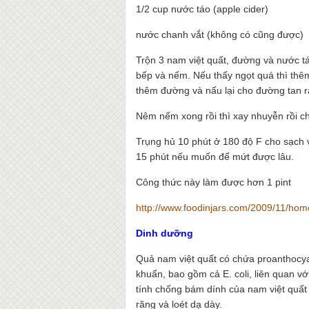
1/2 cup nước táo (apple cider)
nước chanh vắt (không có cũng được)
Trộn 3 nam việt quất, đường và nước táo
bếp và nếm. Nếu thấy ngọt quá thì thê
thêm đường và nấu lại cho đường tan r
Nêm nếm xong rồi thì xay nhuyễn rồi cho
Trụng hủ 10 phút ở 180 độ F cho sạch 
15 phút nếu muốn để mứt được lâu.
Công thức này làm được hơn 1 pint
http://www.foodinjars.com/2009/11/home
Dinh dưỡng
Quả nam việt quất có chứa proanthocya
khuẩn, bao gồm cả E. coli, liên quan v
tính chống bám dính của nam việt quất
răng và loét dạ dày.