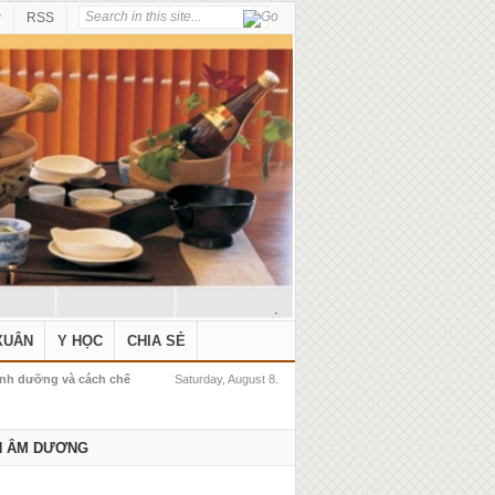
P
RSS
.
XUÂN
Y HỌC
CHIA SẺ
dinh dưỡng và cách chế
Saturday, August 8.
H ÂM DƯƠNG