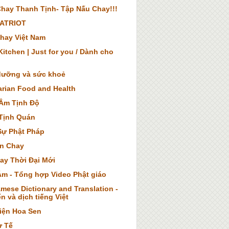
hay Thanh Tịnh- Tập Nấu Chay!!!
ATRIOT
hay Việt Nam
itchen | Just for you / Dành cho
dưỡng và sức khoẻ
arian Food and Health
Âm Tịnh Độ
Tịnh Quán
Sự Phật Pháp
n Chay
ay Thời Đại Mới
Âm - Tổng hợp Video Phật giáo
mese Dictionary and Translation -
n và dịch tiếng Việt
iện Hoa Sen
ừ Tế