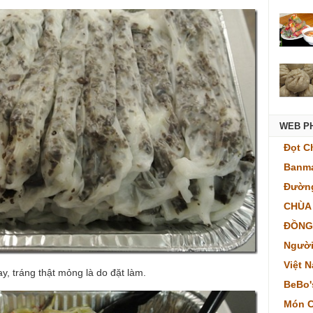
WEB P
Đọt C
Banma
Đường
CHÙA
ĐỒNG
Người
Việt 
, tráng thật mỏng là do đặt làm.
BeBo'
Món C