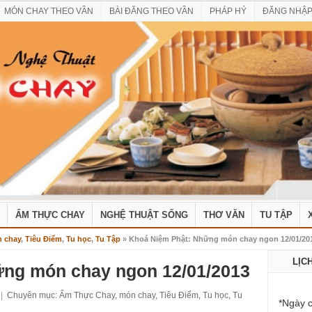
MÓN CHAY THEO VẦN
BÀI ĐĂNG THEO VẦN
PHÁP HỶ
ĐĂNG NHẬ
ẨM THỰC CHAY
NGHỆ THUẬT SỐNG
THƠ VĂN
TU TẬP
 chay
,
Tiêu Điểm
,
Tu học
,
Tu Tập
» Khoá Niệm Phật: Những món chay ngon 12/01/20
LỊC
ững món chay ngon 12/01/2013
|
Chuyên mục:
Ẩm Thực Chay
,
món chay
,
Tiêu Điểm
,
Tu học
,
Tu
*Ngày c