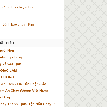
Cuốn bía chay - Kim
Bánh bao chay - Kim
HẬT GIÁO
huối Non
ihong's Blog
 Về Cõi Tịnh
 GIÁC LÂM
 HƯƠNG
 Áo Lam - Tin Tức Phật Giáo
Nam Ăn Chay (Vegan Việt Nam)
s Blog.
hay Thanh Tịnh- Tập Nấu Chay!!!