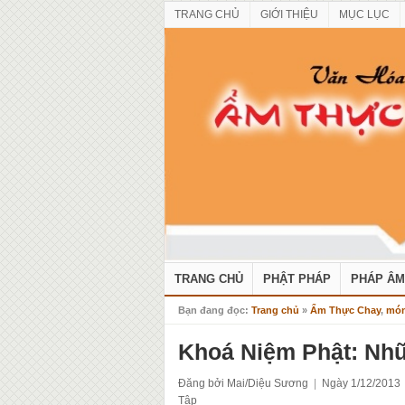
TRANG CHỦ
GIỚI THIỆU
MỤC LỤC
TRANG CHỦ
PHẬT PHÁP
PHÁP ÂM
Bạn đang đọc:
Trang chủ
»
Ẩm Thực Chay
,
món
Khoá Niệm Phật: Nh
Đăng bởi Mai/Diệu Sương
|
Ngày 1/12/2013
Tập