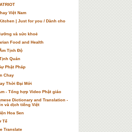
ATRIOT
hay Việt Nam
itchen | Just for you / Dành cho
dưỡng và sức khoẻ
arian Food and Health
Âm Tịnh Độ
Tịnh Quán
Sự Phật Pháp
n Chay
ay Thời Đại Mới
Âm - Tổng hợp Video Phật giáo
mese Dictionary and Translation -
n và dịch tiếng Việt
iện Hoa Sen
ừ Tế
e Translate