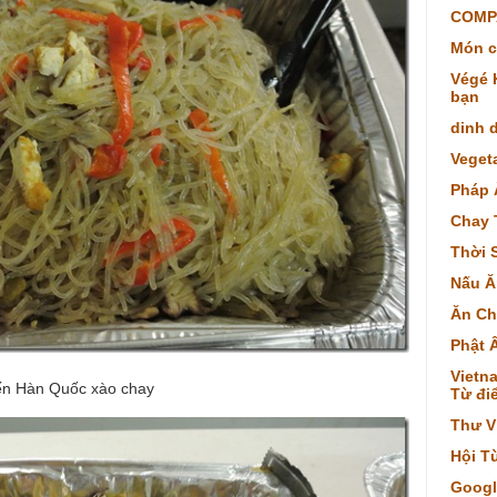
COMP
Món c
Végé K
bạn
dinh 
Veget
Pháp 
Chay 
Thời 
Nấu Ă
Ăn Ch
Phật 
Vietna
ến Hàn Quốc xào chay
Từ điể
Thư V
Hội T
Googl