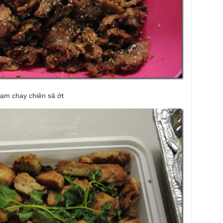
ạm chay chiên sả ớt