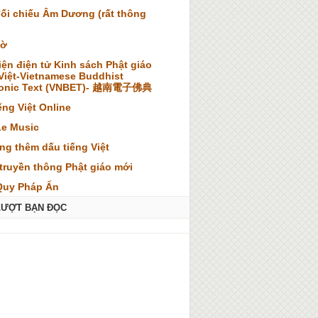
đối chiếu Âm Dương (rất thông
iờ
iện điện tử Kinh sách Phật giáo
 Việt-Vietnamese Buddhist
ronic Text (VNBET)- 越南電子佛典
ếng Việt Online
Le Music
ng thêm dấu tiếng Việt
truyền thông Phật giáo mới
Quy Pháp Ấn
LƯỢT BẠN ĐỌC