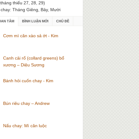
(tháng thiếu 27, 28, 29)
 chay: Tháng Giêng, Bảy, Mười
UAN TÂM
BÌNH LUẬN MỚI
CHỦ ĐỀ
Cơm mì căn xào sả ớt - Kim
Canh cải rổ (collard greens) bổ
xương – Diệu Sương
Bánh hỏi cuốn chay - Kim
Bún riêu chay – Andrew
Nấu chay: Mì căn luộc