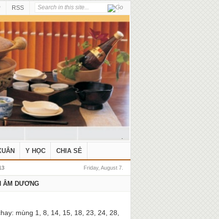
P
RSS
.
XUÂN
Y HỌC
CHIA SẺ
13
Friday, August 7.
H ÂM DƯƠNG
hay: mùng 1, 8, 14, 15, 18, 23, 24, 28,