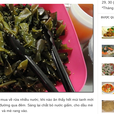
29, 30 
*Tháng
ĐƯỢC Q
 mua về rửa nhiều nước, khi nào ăn thấy hết mùi tanh mới
 đường qua đêm. Sáng lại chắt bỏ nước giấm, cho dầu mè
và mè rang vào.