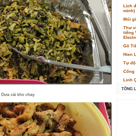
Lịch 
minh)
Múi g
Thư v
tiếng
Elect
Gõ Ti
Hien 
Tự độ
Cổng 
Linh 
TỔNG 
Dưa cải kho chay