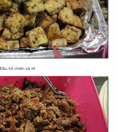
Đậu hũ chiên sả ớt