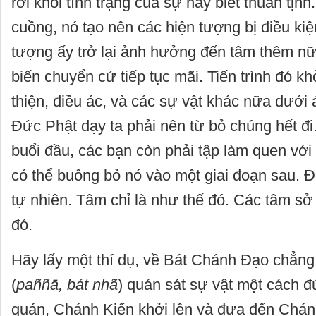
rời khỏi tình trạng của sự hay biết thuần tịn
cuồng, nó tạo nên các hiện tượng bị điều kiệ
tượng ấy trở lại ảnh hưởng đến tâm thêm nữ
biến chuyển cứ tiếp tục mãi. Tiến trình đó kh
thiện, điều ác, và các sự vật khác nữa dưới 
Đức Phật dạy ta phải nên từ bỏ chúng hết đi
buổi đầu, các bạn còn phải tập làm quen với l
có thể buông bỏ nó vào một giai đoạn sau. Đó
tự nhiên. Tâm chỉ là như thế đó. Các tâm sở 
đó.
Hãy lấy một thí dụ, về Bát Chánh Đạo chẳng h
(
paññā, bát nhã
) quán sát sự vật một cách 
quán, Chánh Kiến khởi lên và đưa đến Chá