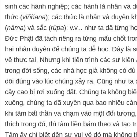
sinh các hành nghiệp; các hành là nhân và d
thức (
viññāna
); các thức là nhân và duyên k
(
nāma
) và sắc (
rūpa
); v.v... như ta đã từng h
Đức Phật đã tách riêng ra từng mấu chốt tro
hai nhân duyên để chúng ta dễ học. Đây là 
về thực tại. Nhưng khi tiến trình các sự kiện 
trong đời sống, các nhà học giả không có đủ
dõi đúng vào lúc chúng xảy ra. Cũng như ta 
cây cao bị rơi xuống đất. Chúng ta không biế
xuống, chúng ta đã xuyên qua bao nhiêu cành
khi tâm bất thần va chạm vào một đối tượng,
thích trong đó, thì tâm liền bám theo và tạo tr
Tâm ấy chỉ biết đến sự vui vẻ đó mà không t