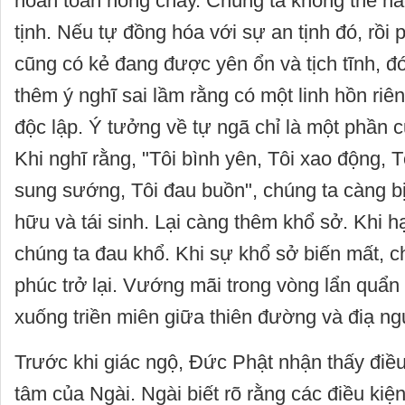
hoàn toàn nóng cháy. Chúng ta không thể n
tịnh. Nếu tự đồng hóa với sự an tịnh đó, rồi
cũng có kẻ đang được yên ổn và tịch tĩnh, đó
thêm ý nghĩ sai lầm rằng có một linh hồn riên
độc lập. Ý tưởng về tự ngã chỉ là một phần c
Khi nghĩ rằng, "Tôi bình yên, Tôi xao động, Tô
sung sướng, Tôi đau buồn", chúng ta càng b
hữu và tái sinh. Lại càng thêm khổ sở. Khi h
chúng ta đau khổ. Khi sự khổ sở biến mất, c
phúc trở lại. Vướng mãi trong vòng lẩn quẩn đó
xuống triền miên giữa thiên đường và điạ ng
Trước khi giác ngộ, Đức Phật nhận thấy điều
tâm của Ngài. Ngài biết rõ rằng các điều kiệ