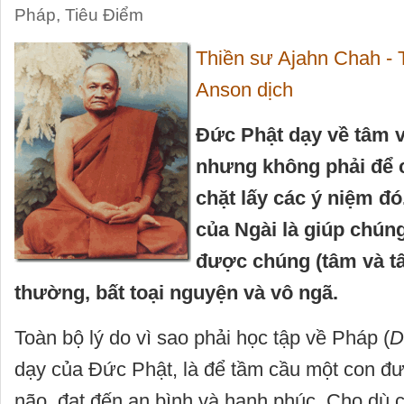
Pháp
,
Tiêu Điểm
Thiền sư Ajahn Chah - 
Anson dịch
Đức Phật dạy về tâm v
nhưng không phải để 
chặt lấy các ý niệm đó
của Ngài là giúp chún
được chúng (tâm và t
thường, bất toại nguyện và vô ngã.
Toàn bộ lý do vì sao phải học tập về Pháp
(
D
dạy của Đức Phật, là để tầm cầu một con đ
não, đạt đến an bình và hạnh phúc. Cho dù 