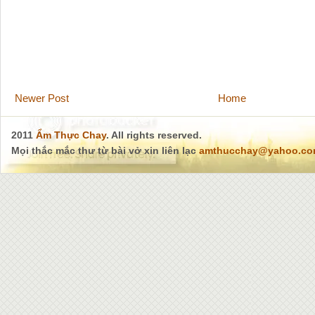
Newer Post
Home
2011
Ẩm Thực Chay
. All rights reserved.
Mọi thắc mắc thư từ bài vở xin liên lạc
amthucchay@yahoo.c