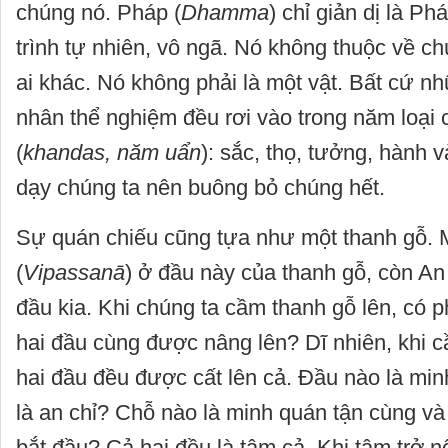
chúng nó. Pháp (
Dhamma
) chỉ giản dị là Ph
trình tự nhiên, vô ngã. Nó không thuộc về ch
ai khác. Nó không phải là một vật. Bất cứ n
nhân thể nghiệm đều rơi vào trong năm loại
(
khandas, năm uẩn
): sắc, thọ, tưởng, hành 
dạy chúng ta nên buông bỏ chúng hết.
Sự quán chiếu cũng tựa như một thanh gỗ. 
(
Vipassanā
) ở đầu này của thanh gỗ, còn An 
đầu kia. Khi chúng ta cầm thanh gỗ lên, có p
hai đầu cùng được nâng lên? Dĩ nhiên, khi c
hai đầu đều được cất lên cả. Đầu nào là mi
là an chỉ? Chỗ nào là minh quán tận cùng và
bắt đầu? Cả hai đều là tâm cả. Khi tâm trở nê