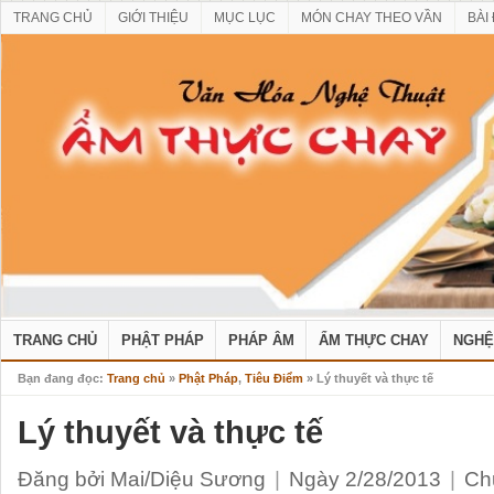
TRANG CHỦ
GIỚI THIỆU
MỤC LỤC
MÓN CHAY THEO VẦN
BÀI
TRANG CHỦ
PHẬT PHÁP
PHÁP ÂM
ẨM THỰC CHAY
NGHỆ
Bạn đang đọc:
Trang chủ
»
Phật Pháp
,
Tiêu Điểm
» Lý thuyết và thực tế
Lý thuyết và thực tế
Đăng bởi Mai/Diệu Sương
|
Ngày 2/28/2013
|
Ch