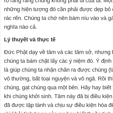
rõ ràng rằng chúng không phải là của ta. Một 
những hiện tượng đó cần phải được dẹp bỏ 
rác rến. Chúng ta chớ nên bám níu vào và g
nghĩa nào cả.
Lý thuyết và thực tế
Đức Phật dạy về tâm và các tâm sở, nhưng 
chúng ta bám chặt lấy các ý niệm đó. Ý định
là giúp chúng ta nhận chân ra được chúng (
vô thường, bất toại nguyện và vô ngã. Rồi t
chúng, gạt chúng qua một bên. Hãy hay biết 
khi chúng khởi sinh. Tâm này đã bị điều kiện
đã được tập tành và chịu sự điều kiện hóa 