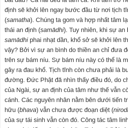
định sẽ khởi lên ngay bước đầu từ nơi tịch tĩ
(
samatha
). Chúng ta gom và hợp nhất tâm lạ
thái an định (
samādhi
). Tuy nhiên, khi sự an
samādhi
phai nhạt dần, khổ sở sẽ khởi lên th
vậy? Bởi vì sự an bình do thiền an chỉ đưa 
trên sự bám níu. Sự bám níu này có thể là 
gây ra đau khổ. Tịch tĩnh còn chưa phải là 
đường. Đức Phật đã nhìn thấy điều đó, do c
của Ngài, sự an định của tâm như thế vẫn c
cánh. Các nguyên nhân nằm bên dưới tiến tr
hữu (
bhava
) vẫn chưa được đoạn diệt (
niro
của sự tái sinh vẫn còn đó. Công tác tâm lin