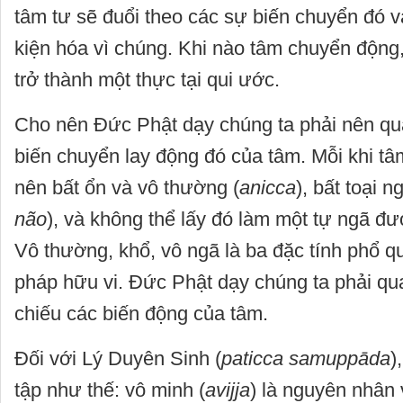
tâm tư sẽ đuổi theo các sự biến chuyển đó v
kiện hóa vì chúng. Khi nào tâm chuyển động,
trở thành một thực tại qui ước.
Cho nên Đức Phật dạy chúng ta phải nên qu
biến chuyển lay động đó của tâm. Mỗi khi tâm
nên bất ổn và vô thường
(
anicca
), bất toại n
não
), và không thể lấy đó làm một tự ngã đư
Vô thường, khổ, vô ngã là ba đặc tính phổ qu
pháp hữu vi. Đức Phật dạy chúng ta phải qu
chiếu các biến động của tâm.
Đối với Lý Duyên Sinh (
paticca samuppāda
)
tập như thế: vô minh
(
avijja
) là nguyên nhân 