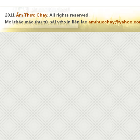
2011
Ẩm Thực Chay
. All rights reserved.
Mọi thắc mắc thư từ bài vở xin liên lạc
amthucchay@yahoo.c