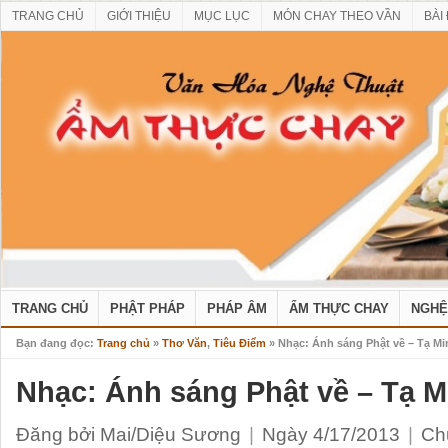
TRANG CHỦ
GIỚI THIỆU
MỤC LỤC
MÓN CHAY THEO VẦN
BÀI
TRANG CHỦ
PHẬT PHÁP
PHÁP ÂM
ẨM THỰC CHAY
NGHỆ
Bạn đang đọc:
Trang chủ
»
Thơ Văn
,
Tiêu Điểm
» Nhạc: Ánh sáng Phật về – Tạ M
Nhạc: Ánh sáng Phật về – Tạ 
Đăng bởi Mai/Diệu Sương
|
Ngày 4/17/2013
|
Ch