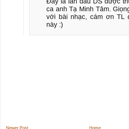
Đây là lần đầu DS được th
ca anh Tạ Minh Tâm. Giọng
với bài nhạc, cám ơn TL đ
này :)
Newer Post
Home