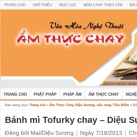
TRANG CHỦ
GIỚI THIỆU
MỤC LỤC
MÓN CHAY THEO VẦN
BÀI
TRANG CHỦ
PHẬT PHÁP
PHÁP ÂM
ẨM THỰC CHAY
NGHỆ
Bạn đang đọc:
Trang chủ
»
Ẩm Thực Chay
,
Diệu Sương
,
nấu chay
,
Tiêu Điểm
» Bá
Bánh mì Tofurky chay – Diệu 
Đăng bởi Mai/Diệu Sương
|
Ngày 7/18/2013
|
Ch