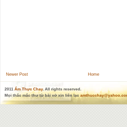
Newer Post
Home
2011
Ẩm Thực Chay
. All rights reserved.
Mọi thắc mắc thư từ bài vở xin liên lạc
amthucchay@yahoo.c