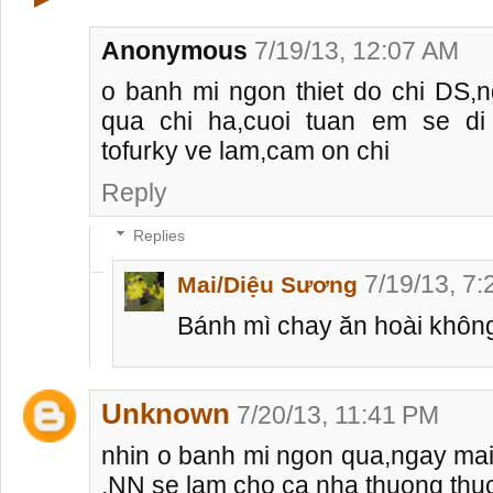
Anonymous
7/19/13, 12:07 AM
o banh mi ngon thiet do chi DS,
qua chi ha,cuoi tuan em se d
tofurky ve lam,cam on chi
Reply
Replies
7/19/13, 7
Mai/Diệu Sương
Bánh mì chay ăn hoài không
Unknown
7/20/13, 11:41 PM
nhin o banh mi ngon qua,ngay mai
,NN se lam cho ca nha thuong thu