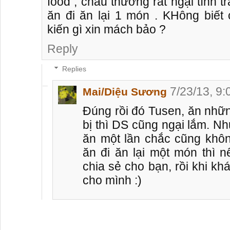
food , cháu thường rất ngại tình 
ăn đi ăn lại 1 món . KHông biết
kiến gì xin mách bảo ?
Reply
Replies
7/23/13, 9
Mai/Diệu Sương
Đúng rồi đó Tusen, ăn nhữ
bị thì DS cũng ngại lắm. N
ăn một lần chắc cũng khôn
ăn đi ăn lại một món thì n
chia sẻ cho bạn, rồi khi khá
cho mình :)