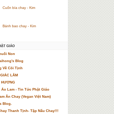
Cuốn bía chay - Kim
Bánh bao chay - Kim
HẬT GIÁO
huối Non
ihong's Blog
 Về Cõi Tịnh
 GIÁC LÂM
 HƯƠNG
 Áo Lam - Tin Tức Phật Giáo
Nam Ăn Chay (Vegan Việt Nam)
s Blog.
hay Thanh Tịnh- Tập Nấu Chay!!!