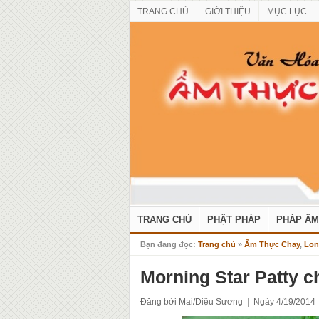
TRANG CHỦ
GIỚI THIỆU
MỤC LỤC
TRANG CHỦ
PHẬT PHÁP
PHÁP ÂM
Bạn đang đọc:
Trang chủ
»
Ẩm Thực Chay
,
Lon
Morning Star Patty c
Đăng bởi Mai/Diệu Sương
|
Ngày 4/19/2014