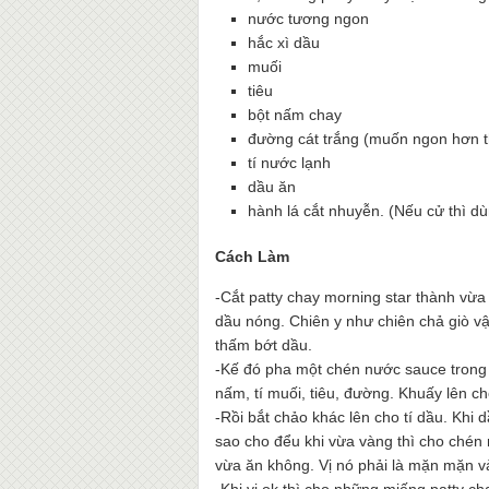
nước tương ngon
hắc xì dầu
muối
tiêu
bột nấm chay
đường cát trắng (muốn ngon hơn 
tí nước lạnh
dầu ăn
hành lá cắt nhuyễn. (Nếu cử thì 
Cách Làm
-Cắt patty chay morning star thành vừa
dầu nóng. Chiên y như chiên chả giò vậy
thấm bớt dầu.
-Kế đó pha một chén nước sauce trong 
nấm, tí muối, tiêu, đường. Khuấy lên ch
-Rồi bắt chảo khác lên cho tí dầu. Khi 
sao cho đểu khi vừa vàng thì cho chén
vừa ăn không. Vị nó phải là mặn mặn và 