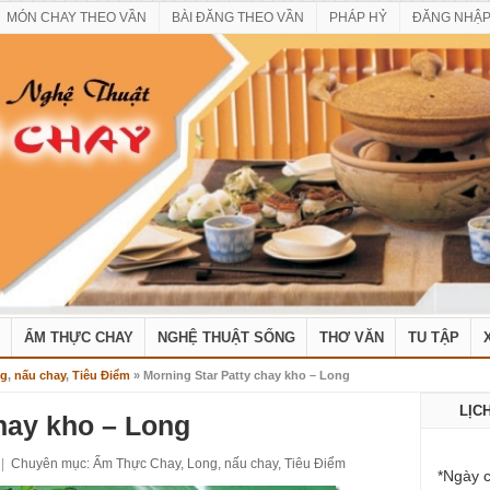
MÓN CHAY THEO VẦN
BÀI ĐĂNG THEO VẦN
PHÁP HỶ
ĐĂNG NHẬ
ẨM THỰC CHAY
NGHỆ THUẬT SỐNG
THƠ VĂN
TU TẬP
g
,
nấu chay
,
Tiêu Điểm
» Morning Star Patty chay kho – Long
LỊC
hay kho – Long
|
Chuyên mục:
Ẩm Thực Chay
,
Long
,
nấu chay
,
Tiêu Điểm
*Ngày c