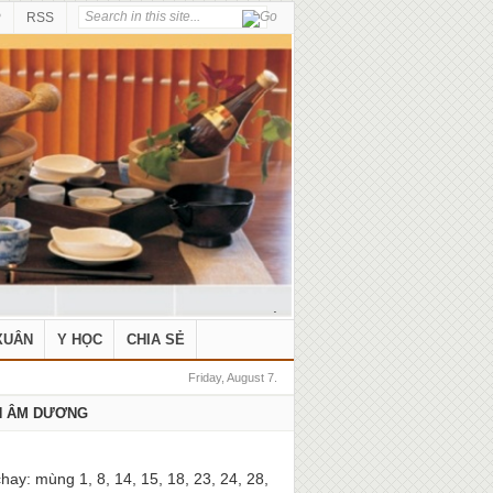
P
RSS
.
XUÂN
Y HỌC
CHIA SẺ
Friday, August 7.
H ÂM DƯƠNG
hay: mùng 1, 8, 14, 15, 18, 23, 24, 28,