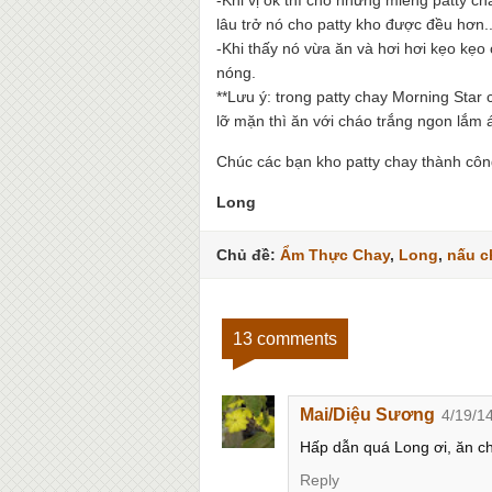
-Khi vị ok thì cho những miếng patty ch
lâu trở nó cho patty kho được đều hơn..
-Khi thấy nó vừa ăn và hơi hơi kẹo kẹo c
nóng.
**Lưu ý: trong patty chay Morning Star
lỡ mặn thì ăn với cháo trắng ngon lắm 
Chúc các bạn kho patty chay thành côn
Long
Chủ đề:
Ẩm Thực Chay
,
Long
,
nấu c
13 comments
Mai/Diệu Sương
4/19/1
Hấp dẫn quá Long ơi, ăn ch
Reply