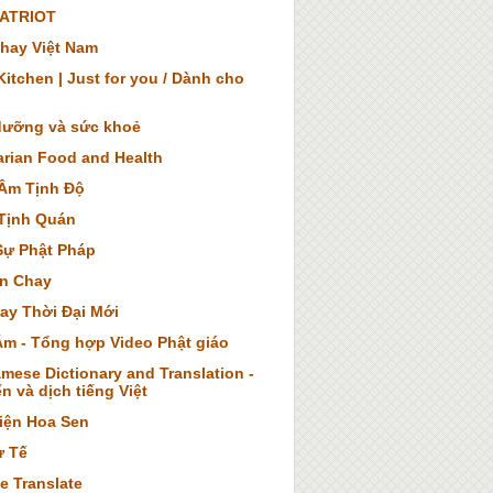
ATRIOT
hay Việt Nam
itchen | Just for you / Dành cho
dưỡng và sức khoẻ
arian Food and Health
Âm Tịnh Độ
Tịnh Quán
Sự Phật Pháp
n Chay
ay Thời Đại Mới
Âm - Tổng hợp Video Phật giáo
mese Dictionary and Translation -
n và dịch tiếng Việt
iện Hoa Sen
ừ Tế
e Translate