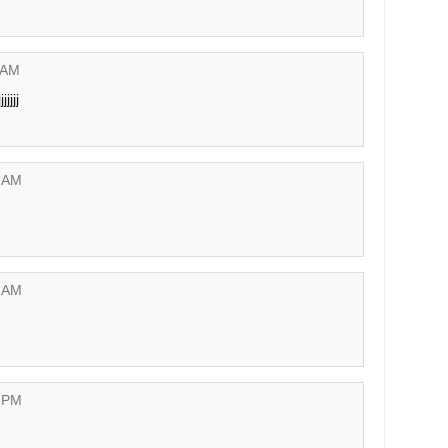
 AM
jjjj
1 AM
5 AM
7 PM