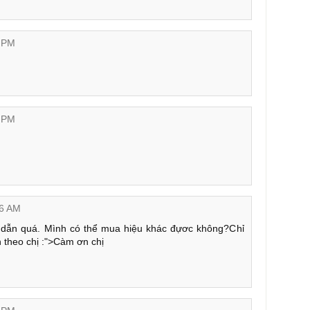
9 PM
8 PM
16 AM
 dẫn quá. Mình có thể mua hiệu khác đựơc không?Chỉ
 theo chị :">Càm ơn chị