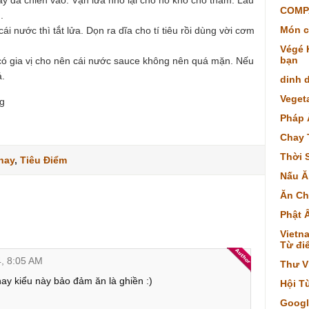
ay đã chiên vào. Vặn lửa nhỏ lại cho nó kho cho thấm. Lâu
COMP
.
Món c
ái nước thì tắt lửa. Dọn ra dĩa cho tí tiêu rồi dùng vời cơm
Végé K
bạn
 có gia vị cho nên cái nước sauce không nên quá mặn. Nếu
á.
dinh 
Veget
g
Pháp 
Chay 
Thời 
hay
,
Tiêu Điểm
Nấu Ă
Ăn Ch
Phật 
Vietna
Từ điể
4, 8:05 AM
Thư V
ay kiểu này bảo đảm ăn là ghiền :)
Hội T
Googl