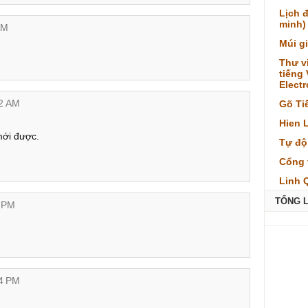
Lịch 
minh)
AM
Múi g
Thư v
tiếng
Elect
22 AM
Gõ Ti
Hien 
mới được.
Tự độ
Cổng 
Linh 
TỔNG 
7 PM
44 PM