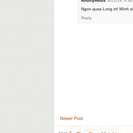
Anonymous
4/22/14, 4:5
Ngon qusa Long ơi! Mình s
Reply
Newer Post