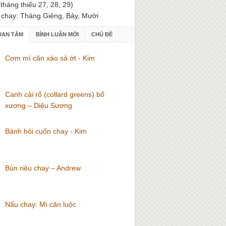
(tháng thiếu 27, 28, 29)
 chay: Tháng Giêng, Bảy, Mười
UAN TÂM
BÌNH LUẬN MỚI
CHỦ ĐỀ
Cơm mì căn xào sả ớt - Kim
Canh cải rổ (collard greens) bổ
xương – Diệu Sương
Bánh hỏi cuốn chay - Kim
Bún riêu chay – Andrew
Nấu chay: Mì căn luộc