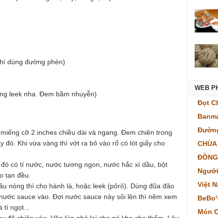
thì dùng đường phèn)
WEB P
dùng leek nha. Đem bầm nhuyễn)
Đọt C
Banma
Đường
 miếng cỡ 2 inches chiều dài và ngang. Đem chiên trong
 đó. Khi vừa vàng thì vớt ra bỏ vào rổ có lót giấy cho
CHÙA
ĐỒNG
đó có tí nước, nước tương ngon, nước hắc xì dầu, bột
Người
o tan đều.
Việt 
dầu nóng thì cho hành lá, hoặc leek (pôrô). Dùng đũa đão
 nước sauce vào. Đợi nước sauce này sôi lên thì nêm xem
BeBo'
tí ngọt...
Món C