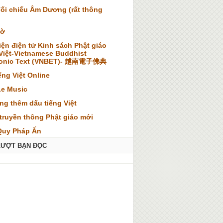
đối chiếu Âm Dương (rất thông
iờ
iện điện tử Kinh sách Phật giáo
 Việt-Vietnamese Buddhist
ronic Text (VNBET)- 越南電子佛典
ếng Việt Online
Le Music
ng thêm dấu tiếng Việt
truyền thông Phật giáo mới
Quy Pháp Ấn
LƯỢT BẠN ĐỌC