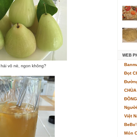
WEB P
Banma
hái vô nè, ngon không?
Đọt C
Đường
CHÙA
ĐỒNG
Người
Việt 
BeBo'
Món C