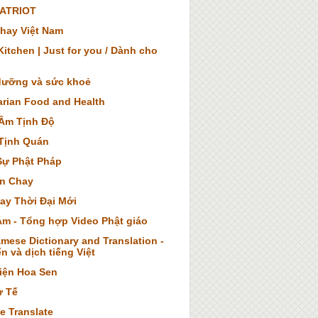
ATRIOT
hay Việt Nam
itchen | Just for you / Dành cho
dưỡng và sức khoẻ
arian Food and Health
Âm Tịnh Độ
Tịnh Quán
Sự Phật Pháp
n Chay
ay Thời Đại Mới
Âm - Tổng hợp Video Phật giáo
mese Dictionary and Translation -
n và dịch tiếng Việt
iện Hoa Sen
ừ Tế
e Translate