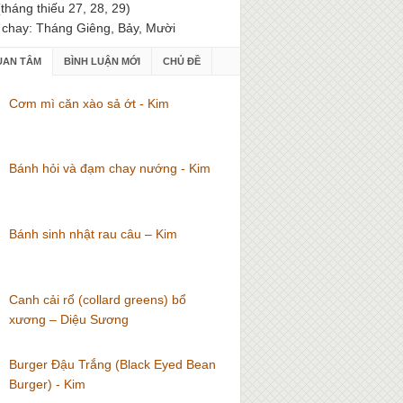
(tháng thiếu 27, 28, 29)
 chay: Tháng Giêng, Bảy, Mười
UAN TÂM
BÌNH LUẬN MỚI
CHỦ ĐỀ
Cơm mì căn xào sả ớt - Kim
Bánh hỏi và đạm chay nướng - Kim
Bánh sinh nhật rau câu – Kim
Canh cải rổ (collard greens) bổ
xương – Diệu Sương
Burger Đậu Trắng (Black Eyed Bean
Burger) - Kim