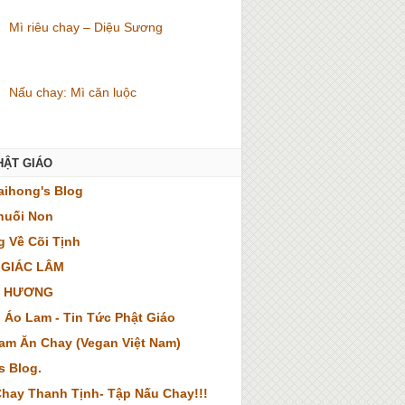
Mì riêu chay – Diệu Sương
Nấu chay: Mì căn luộc
HẬT GIÁO
ihong's Blog
huối Non
 Về Cõi Tịnh
 GIÁC LÂM
 HƯƠNG
 Áo Lam - Tin Tức Phật Giáo
Nam Ăn Chay (Vegan Việt Nam)
s Blog.
hay Thanh Tịnh- Tập Nấu Chay!!!