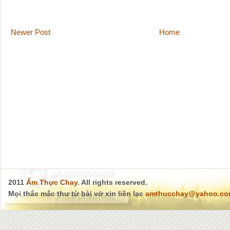
Newer Post
Home
2011
Ẩm Thực Chay
. All rights reserved.
Mọi thắc mắc thư từ bài vở xin liên lạc
amthucchay@yahoo.c