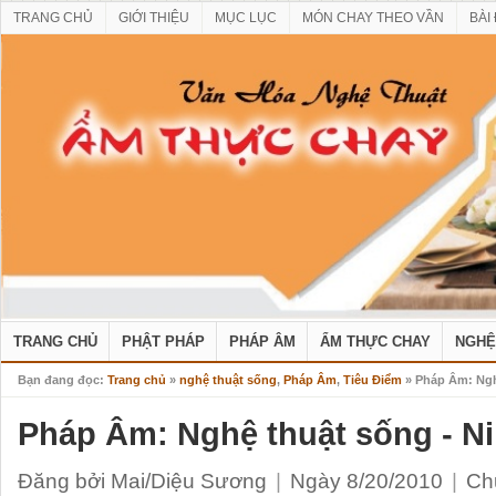
TRANG CHỦ
GIỚI THIỆU
MỤC LỤC
MÓN CHAY THEO VẦN
BÀI
TRANG CHỦ
PHẬT PHÁP
PHÁP ÂM
ẨM THỰC CHAY
NGHỆ
Bạn đang đọc:
Trang chủ
»
nghệ thuật sống
,
Pháp Âm
,
Tiêu Điểm
» Pháp Âm: Ngh
Pháp Âm: Nghệ thuật sống - N
Đăng bởi Mai/Diệu Sương
|
Ngày 8/20/2010
|
Ch