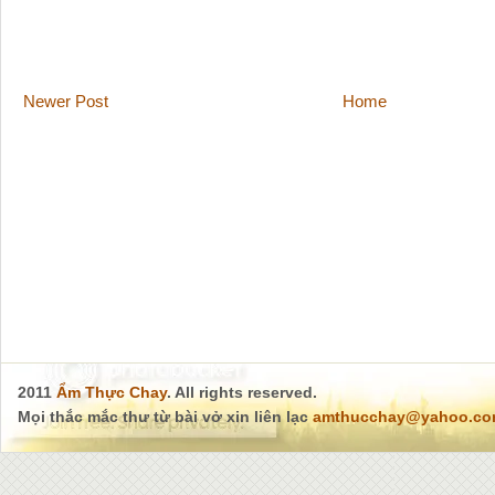
Newer Post
Home
2011
Ẩm Thực Chay
. All rights reserved.
Mọi thắc mắc thư từ bài vở xin liên lạc
amthucchay@yahoo.c