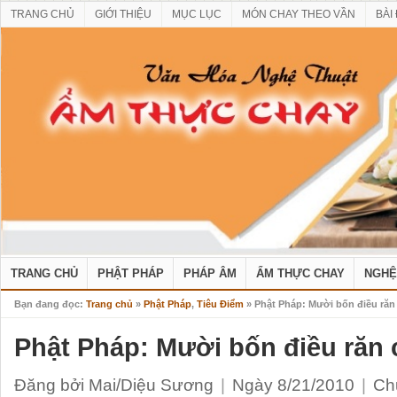
TRANG CHỦ
GIỚI THIỆU
MỤC LỤC
MÓN CHAY THEO VẦN
BÀI
TRANG CHỦ
PHẬT PHÁP
PHÁP ÂM
ẨM THỰC CHAY
NGHỆ
Bạn đang đọc:
Trang chủ
»
Phật Pháp
,
Tiêu Điểm
» Phật Pháp: Mười bốn điều răn
Phật Pháp: Mười bốn điều răn 
Đăng bởi Mai/Diệu Sương
|
Ngày 8/21/2010
|
Ch