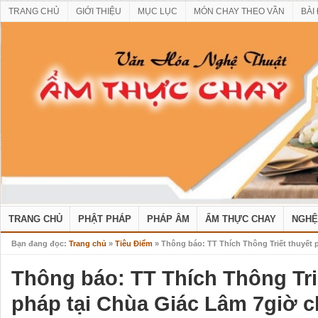
TRANG CHỦ
GIỚI THIỆU
MỤC LỤC
MÓN CHAY THEO VẦN
BÀI
TRANG CHỦ
PHẬT PHÁP
PHÁP ÂM
ẨM THỰC CHAY
NGHỆ
Bạn đang đọc:
Trang chủ
»
Tiêu Điểm
» Thông báo: TT Thích Thông Triết thuyết p
Thông báo: TT Thích Thông Tri
pháp tại Chùa Giác Lâm 7giờ ch