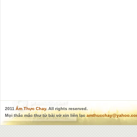
2011
Ẩm Thực Chay
. All rights reserved.
Mọi thắc mắc thư từ bài vở xin liên lạc
amthucchay@yahoo.c