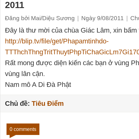
2011
Đăng bởi Mai/Diệu Sương
|
Ngày 9/08/2011
|
Ch
Đây là thư mời của chùa Giác Lâm, xin bấm v
http://blip.tv/file/get/Phapamtinhdo-
TTThchThngTritThuytPhpTiChaGicLm7Gi170
Rất mong được diện kiến các bạn ở vùng Phi
vùng lân cận.
Nam mô A Di Đà Phật
Chủ đề:
Tiêu Điểm
0 comments