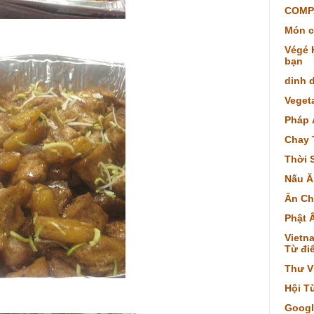
COMP
Món c
Végé K
bạn
dinh 
Veget
Pháp 
Chay 
Thời 
Nấu Ă
Ăn Ch
Phật 
Vietna
Từ điể
Thư V
Hội T
Googl