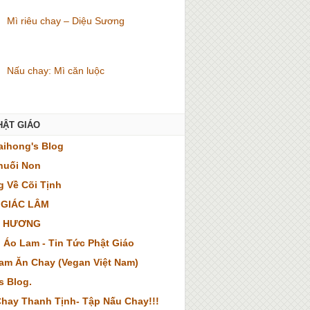
Mì riêu chay – Diệu Sương
Nấu chay: Mì căn luộc
HẬT GIÁO
ihong's Blog
huối Non
 Về Cõi Tịnh
 GIÁC LÂM
 HƯƠNG
 Áo Lam - Tin Tức Phật Giáo
Nam Ăn Chay (Vegan Việt Nam)
s Blog.
hay Thanh Tịnh- Tập Nấu Chay!!!