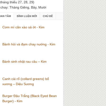
(tháng thiếu 27, 28, 29)
 chay: Tháng Giêng, Bảy, Mười
UAN TÂM
BÌNH LUẬN MỚI
CHỦ ĐỀ
Cơm mì căn xào sả ớt - Kim
Bánh hỏi và đạm chay nướng - Kim
Bánh sinh nhật rau câu – Kim
Canh cải rổ (collard greens) bổ
xương – Diệu Sương
Burger Đậu Trắng (Black Eyed Bean
Burger) - Kim