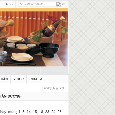
P
RSS
.
XUÂN
Y HỌC
CHIA SẺ
Sunday, August 9.
H ÂM DƯƠNG
hay: mùng 1, 8, 14, 15, 18, 23, 24, 28,