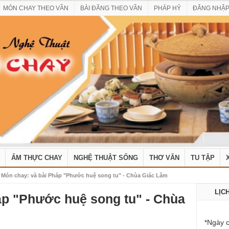
MÓN CHAY THEO VẦN
BÀI ĐĂNG THEO VẦN
PHÁP HỶ
ĐĂNG NHẬ
ẨM THỰC CHAY
NGHỆ THUẬT SỐNG
THƠ VĂN
TU TẬP
 Món chay: và bài Pháp "Phước huệ song tu" - Chùa Giác Lâm
LỊC
áp "Phước huệ song tu" - Chùa
*Ngày c