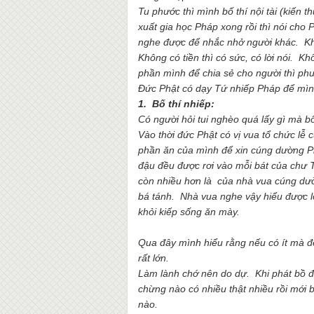
Tu phước thì mình bố thí nội tài (kiến t
xuất gia học Pháp xong rồi thì nói cho
nghe được để nhắc nhở người khác. Kh
Không có tiền thì có sức, có lời nói. Kh
phần mình để chia sẻ cho người thì phư
Đức Phật có dạy Tứ nhiếp Pháp để mình 
1. Bố thí nhiếp:
Có người hỏi tui nghèo quá lấy gì mà b
Vào thời đức Phật có vị vua tổ chức lễ
phần ăn của mình để xin cúng dường P
đậu đều được rơi vào mỗi bát của chư
còn nhiều hơn là của nhà vua cúng dư
bá tánh. Nhà vua nghe vậy hiểu được l
khỏi kiếp sống ăn mày.
Qua đây mình hiểu rằng nếu có ít mà đ
rất lớn.
Làm lành chớ nên do dự. Khi phát bồ đ
chừng nào có nhiều thật nhiều rồi mới b
nào.