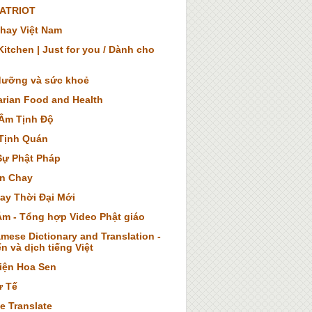
ATRIOT
hay Việt Nam
itchen | Just for you / Dành cho
dưỡng và sức khoẻ
arian Food and Health
Âm Tịnh Độ
Tịnh Quán
Sự Phật Pháp
n Chay
ay Thời Đại Mới
Âm - Tổng hợp Video Phật giáo
mese Dictionary and Translation -
n và dịch tiếng Việt
iện Hoa Sen
ừ Tế
e Translate