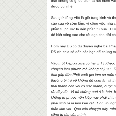
thật không có gì để diễn tả hết niềm v
được vui nhé.
Sau giờ tiếng Việt là giờ tụng kinh và 
cúp cua về sớm lắm, vì công việc nhà c
phần tu phước là đến phần tu huệ. Đư
để biết sống sao cho tốt đẹp cho đời ch
Hôm nay DS có đủ duyên nghe bài Pháp 
DS xin chia sẻ đến các bạn để chúng t
Vào một kiếp xa xưa có hai vị Tỳ Kheo,
chuyên làm phước mà không chịu tu. Đế
thai gặp đức Phật xuất gia làm sa môn 
thường bị trở về không đủ cơm ăn và th
thai thành con voi có sức mạnh, được 
rất đầy đủ. Vì đã chứng quả A la hán, b
không tu phước nên kiếp này phải chịu đ
phải sinh ra là làm loài vật. Con voi ng
thân làm voi. Qua câu chuyện này, mình
sống tu tập của mình.