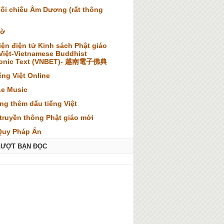
đối chiếu Âm Dương (rất thông
iờ
iện điện tử Kinh sách Phật giáo
 Việt-Vietnamese Buddhist
ronic Text (VNBET)- 越南電子佛典
ếng Việt Online
Le Music
ng thêm dấu tiếng Việt
truyền thông Phật giáo mới
Quy Pháp Ấn
LƯỢT BẠN ĐỌC