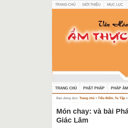
TRANG CHỦ
GIỚI THIỆU
MỤC LỤC
TRANG CHỦ
PHẬT PHÁP
PHÁP ÂM
Bạn đang đọc:
Trang chủ
»
Tiêu Điểm
,
Tu Tập
»
Món chay: và bài Ph
Giác Lâm