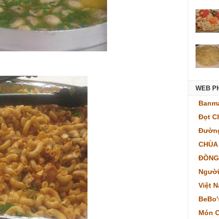
WEB P
Banma
Đọt C
Đường
CHÙA
ĐỒNG
Người
Việt 
BeBo'
Món C