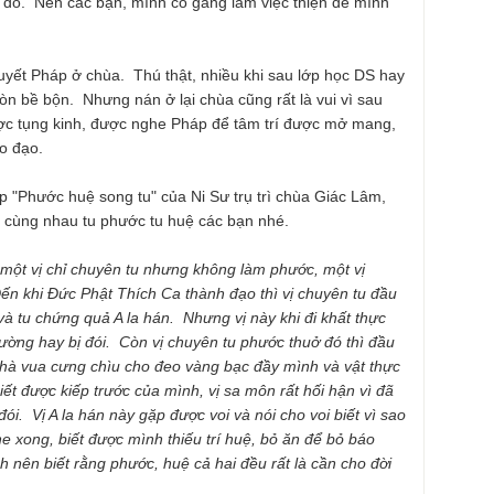
ui đó. Nên các bạn, mình cố gắng làm việc thiện để mình
thuyết Pháp ở chùa. Thú thật, nhiều khi sau lớp học DS hay
òn bề bộn. Nhưng nán ở lại chùa cũng rất là vui vì sau
ợc tụng kinh, được nghe Pháp để tâm trí được mở mang,
o đạo.
"Phước huệ song tu" của Ni Sư trụ trì chùa Giác Lâm,
a cùng nhau tu phước tu huệ các bạn nhé.
 một vị chỉ chuyên tu nhưng không làm phước, một vị
n khi Đức Phật Thích Ca thành đạo thì vị chuyên tu đầu
và tu chứng quả A la hán. Nhưng vị này khi đi khất thực
ường hay bị đói. Còn vị chuyên tu phước thuở đó thì đầu
nhà vua cưng chìu cho đeo vàng bạc đầy mình và vật thực
iết được kiếp trước của mình, vị sa môn rất hối hận vì đã
ói. Vị A la hán này gặp được voi và nói cho voi biết vì sao
he xong, biết được mình thiếu trí huệ, bỏ ăn để bỏ báo
 nên biết rằng phước, huệ cả hai đều rất là cần cho đời