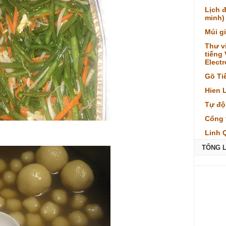
Lịch 
minh)
Múi g
Thư v
tiếng
Elect
Gõ Ti
Hien 
Tự độ
Cổng 
Linh 
TỔNG 