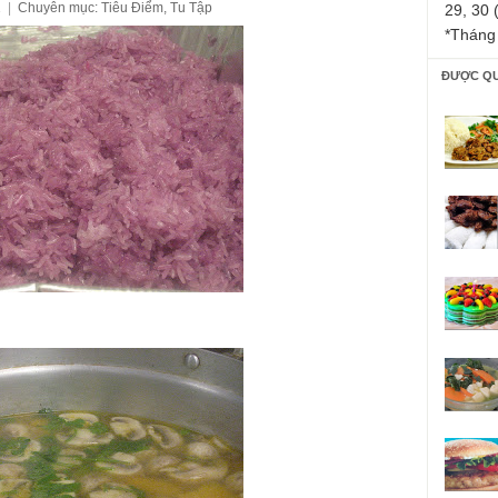
1
|
Chuyên mục:
Tiêu Điểm
,
Tu Tập
29, 30 
*Tháng
ĐƯỢC Q