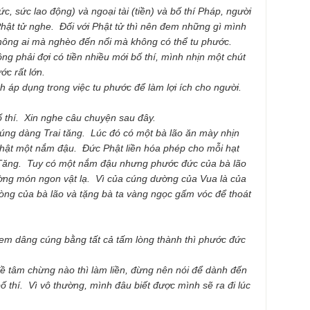
hức, sức lao động) và ngoại tài (tiền) và bố thí Pháp, người
 Phật tử nghe. Đối với Phật tử thì nên đem những gì mình
ông ai mà nghèo đến nổi mà không có thể tu phước.
ông phải đợi có tiền nhiều mới bố thí, mình nhịn một chút
ớc rất lớn.
áp dụng trong việc tu phước để làm lợi ích cho người.
ố thí. Xin nghe câu chuyện sau đây.
 cúng dàng Trai tăng. Lúc đó có một bà lão ăn mày nhịn
hật một nắm đậu. Đức Phật liền hóa phép cho mỗi hạt
 Tăng. Tuy có một nắm đậu nhưng phước đức của bà lão
ờng món ngon vật lạ. Vì của cúng dường của Vua là của
òng của bà lão và tặng bà ta vàng ngọc gấm vóc để thoát
em dâng cúng bằng tất cả tấm lòng thành thì phước đức
ề tâm chừng nào thì làm liền, đừng nên nói để dành đến
ố thí. Vì vô thường, mình đâu biết được mình sẽ ra đi lúc