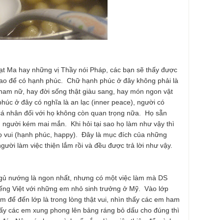
ạt Ma hay những vị Thầy nói Pháp, các bạn sẽ thấy được
ao để có hạnh phúc. Chữ hạnh phúc ở đây không phải là
 nam nữ, hay đời sống thật giàu sang, hay món ngon vật
húc ở đây có nghĩa là an lạc (inner peace), người có
 cá nhân đối với họ không còn quan trọng nữa. Họ sẵn
 người kém mai mắn. Khi hỏi tại sao họ làm như vậy thì
 họ vui (hạnh phúc, happy). Đây là mục đích của những
gười làm việc thiện lắm rồi và đều được trả lời như vậy.
ngủ nướng là ngon nhất, nhưng có một việc làm mà DS
tiếng Việt với những em nhỏ sinh trưởng ở Mỹ. Vào lớp
m để đến lớp là trong lòng thật vui, nhìn thấy các em ham
thấy các em xung phong lên bảng ráng bỏ dấu cho đúng thì