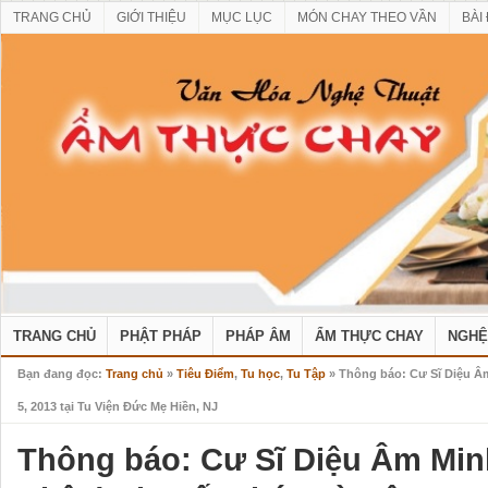
TRANG CHỦ
GIỚI THIỆU
MỤC LỤC
MÓN CHAY THEO VẦN
BÀI
TRANG CHỦ
PHẬT PHÁP
PHÁP ÂM
ẨM THỰC CHAY
NGHỆ
Bạn đang đọc:
Trang chủ
»
Tiêu Điểm
,
Tu học
,
Tu Tập
» Thông báo: Cư Sĩ Diệu Âm
5, 2013 tại Tu Viện Đức Mẹ Hiền, NJ
Thông báo: Cư Sĩ Diệu Âm Minh