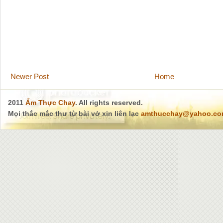
Newer Post
Home
2011
Ẩm Thực Chay
. All rights reserved.
Mọi thắc mắc thư từ bài vở xin liên lạc
amthucchay@yahoo.c