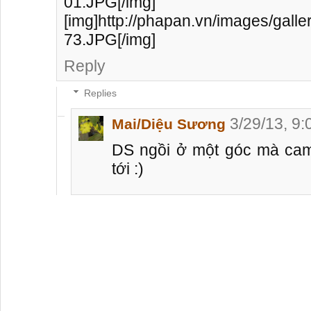
01.JPG[/img]
[img]http://phapan.vn/images/gall
73.JPG[/img]
Reply
Replies
3/29/13, 9
Mai/Diệu Sương
DS ngồi ở một góc mà ca
tới :)