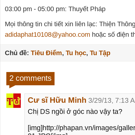
03:00 pm - 05:00 pm: Thuyết Pháp
Mọi thông tin chi tiết xin liên lạc: Thiện Thôn
adidaphat10108@yahoo.com
hoặc số điện t
Chủ đề:
Tiêu Điểm
,
Tu học
,
Tu Tập
2 comments
Cư sĩ Hữu Minh
3/29/13, 7:13 
Chị DS ngồi ở góc nào vậy ta?
[img]http://phapan.vn/images/gall