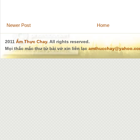
Newer Post
Home
2011
Ẩm Thực Chay
. All rights reserved.
Mọi thắc mắc thư từ bài vở xin liên lạc
amthucchay@yahoo.c