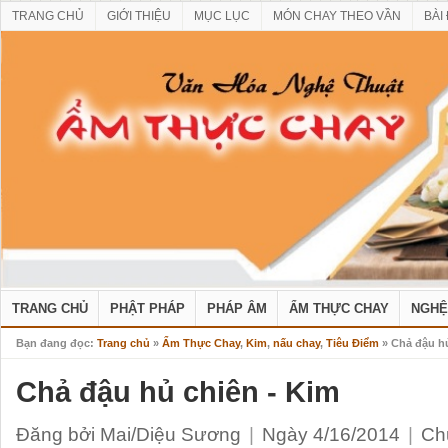
TRANG CHỦ
GIỚI THIỆU
MỤC LỤC
MÓN CHAY THEO VẦN
BÀI
TRANG CHỦ
PHẬT PHÁP
PHÁP ÂM
ẨM THỰC CHAY
NGHỆ
Bạn đang đọc:
Trang chủ
»
Ẩm Thực Chay
,
Kim
,
nấu chay
,
Tiêu Điểm
» Chả đậu hủ
Chả đậu hủ chiên - Kim
Đăng bởi Mai/Diệu Sương
|
Ngày 4/16/2014
|
Ch