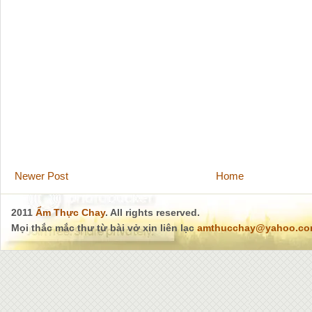
Newer Post
Home
2011
Ẩm Thực Chay
. All rights reserved.
Mọi thắc mắc thư từ bài vở xin liên lạc
amthucchay@yahoo.c