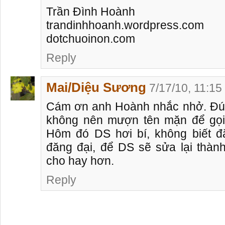
Trần Đình Hoành
trandinhhoanh.wordpress.com
dotchuoinon.com
Reply
Mai/Diệu Sương
7/17/10, 11:1
Cám ơn anh Hoành nhắc nhở. Đúng
không nên mượn tên mặn để gọ
Hôm đó DS hơi bí, không biết đặ
đăng đại, để DS sẽ sửa lại thàn
cho hay hơn.
Reply