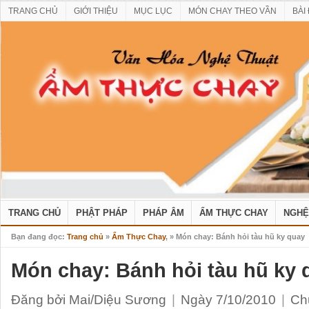
TRANG CHỦ
GIỚI THIỆU
MỤC LỤC
MÓN CHAY THEO VẦN
BÀI
TRANG CHỦ
PHẬT PHÁP
PHÁP ÂM
ẨM THỰC CHAY
NGHỆ
Bạn đang đọc:
Trang chủ
»
Ẩm Thực Chay
, » Món chay: Bánh hỏi tàu hũ ky quay
Món chay: Bánh hỏi tàu hũ ky 
Đăng bởi Mai/Diệu Sương
|
Ngày 7/10/2010
|
Ch