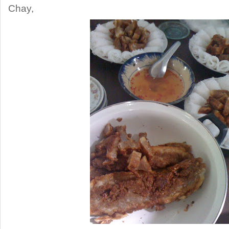
Chay
,