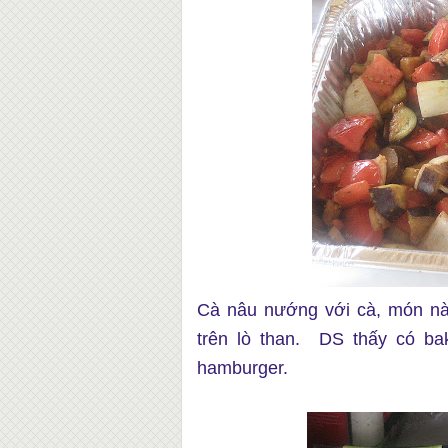
Cà nâu nướng với cà, món n
trên lò than. DS thấy có b
hamburger.