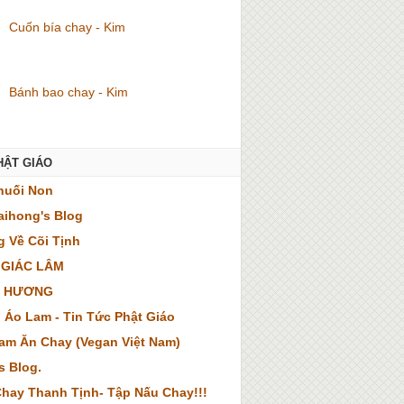
Cuốn bía chay - Kim
Bánh bao chay - Kim
HẬT GIÁO
huối Non
ihong's Blog
 Về Cõi Tịnh
 GIÁC LÂM
 HƯƠNG
 Áo Lam - Tin Tức Phật Giáo
Nam Ăn Chay (Vegan Việt Nam)
s Blog.
hay Thanh Tịnh- Tập Nấu Chay!!!