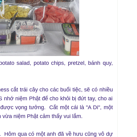
otato salad, potato chips, pretzel, bánh quy,
s cắt trái cây cho các buổi tiệc, sẽ có nhiều
DS nhớ niệm Phật để cho khỏi bị đứt tay, cho ai
được vọng tưởng. Cắt một cái là "A Di", một
m vừa niệm Phật cảm thấy vui lắm.
ổ. Hôm qua có một anh đã về hưu cũng vô dự