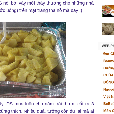
. DS nói bởi vậy mới thấy thương cho những nhà
ớc uống) trên mặt trăng tha hồ mà bay :)
WEB P
Đọt C
Banma
Đường
CHÙA
ĐỒNG
Người
Việt 
ây, DS mua luôn cho năm trái thơm, cắt ra 3
BeBo'
ũntg thích. Nhiều quá, tưởng còn dư lại mà ai
Món C