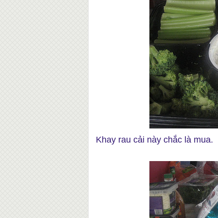
Khay rau cải này chắc là mua.