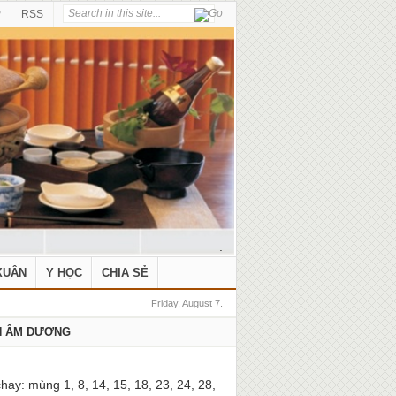
P
RSS
.
XUÂN
Y HỌC
CHIA SẺ
Friday, August 7.
H ÂM DƯƠNG
hay: mùng 1, 8, 14, 15, 18, 23, 24, 28,