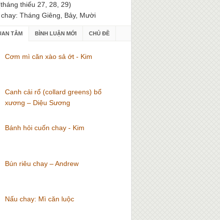
(tháng thiếu 27, 28, 29)
 chay: Tháng Giêng, Bảy, Mười
UAN TÂM
BÌNH LUẬN MỚI
CHỦ ĐỀ
Cơm mì căn xào sả ớt - Kim
Canh cải rổ (collard greens) bổ
xương – Diệu Sương
Bánh hỏi cuốn chay - Kim
Bún riêu chay – Andrew
Nấu chay: Mì căn luộc