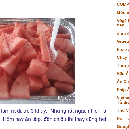
COMP
Món c
Végé K
bạn
dinh 
Veget
Pháp 
Chay 
Thời 
Nấu Ă
Ăn Ch
Phật 
Vietna
Từ điể
ng làm ra được 3 khay. Nhưng rất ngạc nhiên là
Thư V
Hội T
Hôm nay ăn tiếp, đến chiều thì thấy cũng hết
Googl