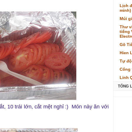
Lịch 
minh)
Múi g
Thư v
tiếng
Elect
Gõ Ti
Hien 
Tự độ
Cổng 
Linh 
TỔNG 
t, 10 trái lớn, cắt mệt nghỉ :) Món này ăn với