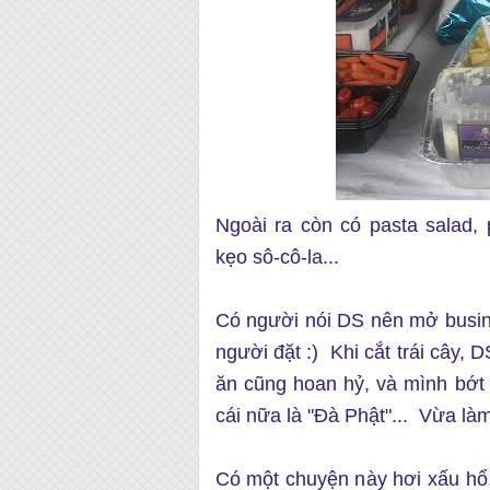
Ngoài ra còn có pasta salad, p
kẹo sô-cô-la...
Có người nói DS nên mở busines
người đặt :) Khi cắt trái cây, 
ăn cũng hoan hỷ, và mình bớt 
cái nữa là "Đà Phật"... Vừa là
Có một chuyện này hơi xấu h