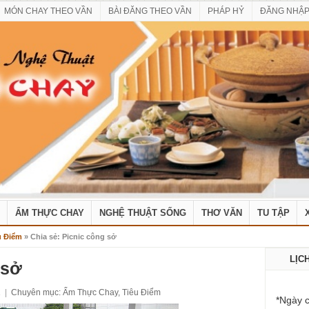
MÓN CHAY THEO VẦN
BÀI ĐĂNG THEO VẦN
PHÁP HỶ
ĐĂNG NHẬ
ẨM THỰC CHAY
NGHỆ THUẬT SỐNG
THƠ VĂN
TU TẬP
u Điểm
» Chia sẻ: Picnic công sở
LỊC
 sở
1
|
Chuyên mục:
Ẩm Thực Chay
,
Tiêu Điểm
*Ngày c