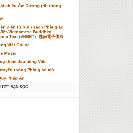
đối chiếu Âm Dương (rất thông
iờ
iện điện tử Kinh sách Phật giáo
 Việt-Vietnamese Buddhist
ronic Text (VNBET)- 越南電子佛典
ếng Việt Online
Le Music
ng thêm dấu tiếng Việt
truyền thông Phật giáo mới
Quy Pháp Ấn
LƯỢT BẠN ĐỌC