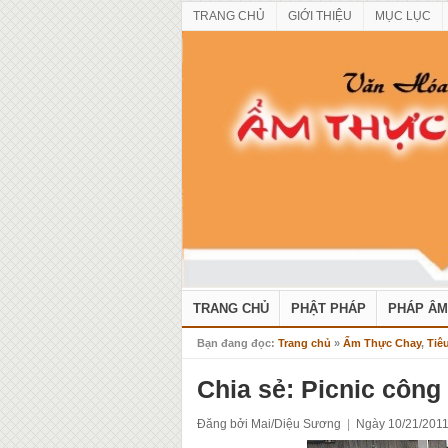
TRANG CHỦ
GIỚI THIỆU
MỤC LỤC
TRANG CHỦ
PHẬT PHÁP
PHÁP ÂM
Bạn đang đọc:
Trang chủ
»
Ẩm Thực Chay
,
Tiê
Chia sẻ: Picnic công
Đăng bởi Mai/Diệu Sương
|
Ngày 10/21/201