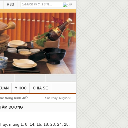
P
RSS
.
XUÂN
Y HỌC
CHIA SẺ
a: trong Kinh điển
Saturday, August 8.
H ÂM DƯƠNG
hay: mùng 1, 8, 14, 15, 18, 23, 24, 28,