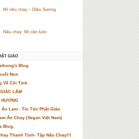
Mì riêu chay – Diệu Sương
Nấu chay: Mì căn luộc
HẬT GIÁO
ihong's Blog
huối Non
 Về Cõi Tịnh
 GIÁC LÂM
 HƯƠNG
 Áo Lam - Tin Tức Phật Giáo
Nam Ăn Chay (Vegan Việt Nam)
s Blog.
hay Thanh Tịnh- Tập Nấu Chay!!!