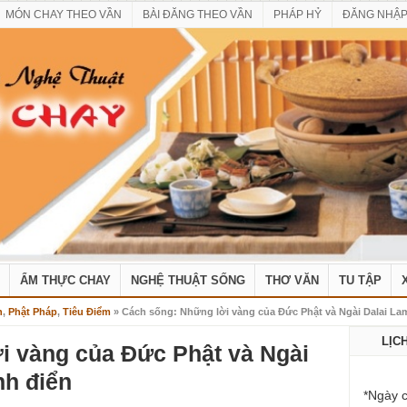
MÓN CHAY THEO VẦN
BÀI ĐĂNG THEO VẦN
PHÁP HỶ
ĐĂNG NHẬ
ẨM THỰC CHAY
NGHỆ THUẬT SỐNG
THƠ VĂN
TU TẬP
n
,
Phật Pháp
,
Tiêu Điểm
» Cách sống: Những lời vàng của Đức Phật và Ngài Dalai Lam
LỊC
i vàng của Đức Phật và Ngài
nh điển
*Ngày c