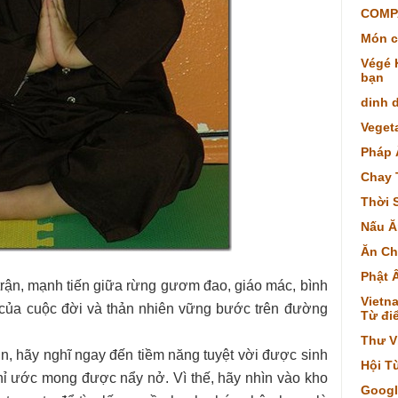
COMP
Món c
Végé K
bạn
dinh 
Veget
Pháp 
Chay 
Thời 
Nấu Ă
Ăn Ch
Phật 
 trận, mạnh tiến giữa rừng gươm đao, giáo mác, bình
Vietna
 của cuộc đời và thản nhiên vững bước trên đường
Từ điể
Thư V
n, hãy nghĩ ngay đến tiềm năng tuyệt vời được sinh
Hội T
hỉ ước mong được nẩy nở. Vì thế, hãy nhìn vào kho
Googl