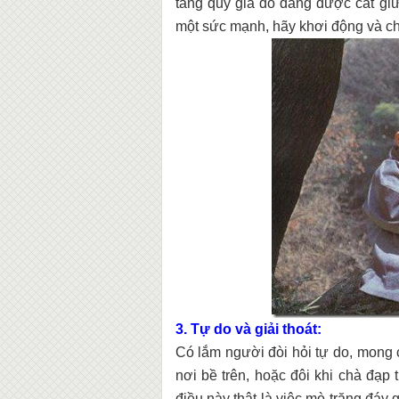
tàng quý giá đó đang được cất giữ
một sức mạnh, hãy khơi động và ch
3. Tự do và giải thoát:
Có lắm người đòi hỏi tự do, mong c
nơi bề trên, hoặc đôi khi chà đạ
điều này thật là việc mò trăng đáy 