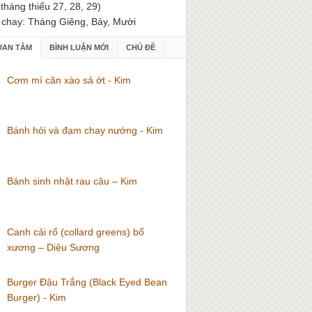
(tháng thiếu 27, 28, 29)
 chay: Tháng Giêng, Bảy, Mười
UAN TÂM
BÌNH LUẬN MỚI
CHỦ ĐỀ
Cơm mì căn xào sả ớt - Kim
Bánh hỏi và đạm chay nướng - Kim
Bánh sinh nhật rau câu – Kim
Canh cải rổ (collard greens) bổ
xương – Diệu Sương
Burger Đậu Trắng (Black Eyed Bean
Burger) - Kim