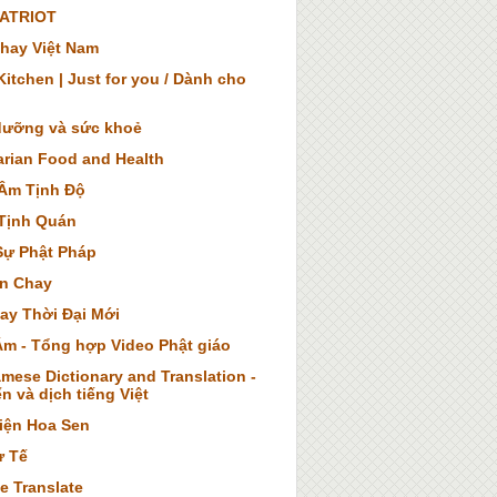
ATRIOT
hay Việt Nam
itchen | Just for you / Dành cho
dưỡng và sức khoẻ
arian Food and Health
Âm Tịnh Độ
Tịnh Quán
Sự Phật Pháp
n Chay
ay Thời Đại Mới
Âm - Tổng hợp Video Phật giáo
mese Dictionary and Translation -
n và dịch tiếng Việt
iện Hoa Sen
ừ Tế
e Translate