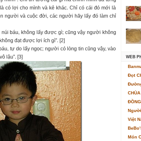
 là có lợi cho mình và kẻ khác. Chỉ có cái đó mới là
on người và cuộc đời, các người hãy lấy đó làm chỉ
n núi báu, không lấy được gì; cũng vậy người không
hông đạt được lợi ích gì”. [2]
báu, tự do lấy ngọc; người có lòng tin cũng vậy, vào
ô lậu”. [3]
WEB P
Banma
Đọt C
Đường
CHÙA
ĐỒNG
Người
Việt 
BeBo'
Món C