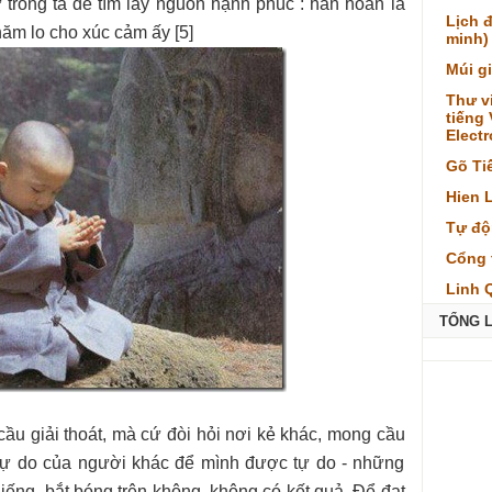
 trong ta để tìm lấy nguồn hạnh phúc : hân hoan là
Lịch 
ăm lo cho xúc cảm ấy [5]
minh)
Múi g
Thư v
tiếng
Elect
Gõ Ti
Hien 
Tự độ
Cổng 
Linh 
TỔNG 
ầu giải thoát, mà cứ đòi hỏi nơi kẻ khác, mong cầu
p tự do của người khác để mình được tự do - những
giếng, bắt bóng trên không, không có kết quả. Để đạt