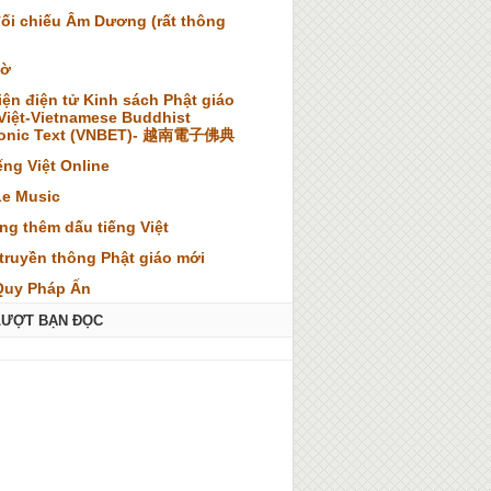
đối chiếu Âm Dương (rất thông
iờ
iện điện tử Kinh sách Phật giáo
 Việt-Vietnamese Buddhist
ronic Text (VNBET)- 越南電子佛典
ếng Việt Online
Le Music
ng thêm dấu tiếng Việt
truyền thông Phật giáo mới
Quy Pháp Ấn
LƯỢT BẠN ĐỌC