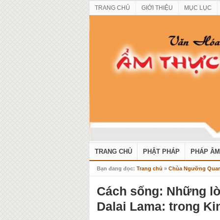
TRANG CHỦ
GIỚI THIỆU
MỤC LỤC
TRANG CHỦ
PHẬT PHÁP
PHÁP ÂM
Bạn đang đọc:
Trang chủ
»
Chùa Ngưỡng Qua
Cách sống: Những lờ
Dalai Lama: trong Ki