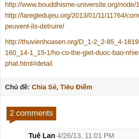
http://www.bouddhisme-universite.org/node/
http://laregledujeu.org/2013/01/11/11764/c
peuvent-ils-detruire/
http://thuvienhoasen.org/D_1-2_2-85_4-181
160_14-1_15-1/ho-co-the-giet-duoc-bao-nhieu
phat.html#detail
Chủ đề:
Chia Sẻ
,
Tiêu Điểm
2 comments
Tuệ Lan
4/26/13, 11:01 PM