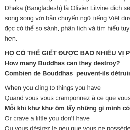
Dhaka (Bangladesh) là Olivier Litvine dịch s
song song với bản chuyển ngữ tiếng Việt dư
đọc có thể so sánh, phân tích và tìm hiểu tuy
hơn.
HỌ CÓ THỂ GIẾT ĐƯỢC BAO NHIÊU VỊ 
How many Buddhas can they destroy?
Combien de Bouddhas peuvent-ils détrui
When you cling to things you have
Quand vous vous cramponnez à ce que vous
Mỗi khi khư khư ôm lấy những gì mì
Or crave a little you don’t have
Ou vous désirez le peu que vous ne posséde