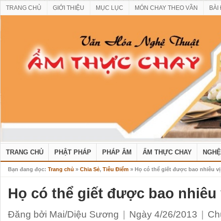
TRANG CHỦ
GIỚI THIỆU
MỤC LỤC
MÓN CHAY THEO VẦN
BÀI
TRANG CHỦ
PHẬT PHÁP
PHÁP ÂM
ẨM THỰC CHAY
NGHỆ
Bạn đang đọc:
Trang chủ
»
Chia Sẻ
,
Tiêu Điểm
» Họ có thể giết được bao nhiêu vị
Họ có thể giết được bao nhiêu 
Đăng bởi Mai/Diệu Sương
|
Ngày 4/26/2013
|
Ch