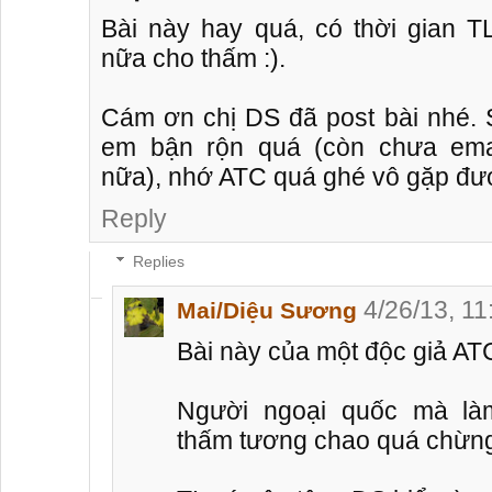
Bài này hay quá, có thời gian T
nữa cho thấm :).
Cám ơn chị DS đã post bài nhé. S
em bận rộn quá (còn chưa ema
nữa), nhớ ATC quá ghé vô gặp được
Reply
Replies
4/26/13, 1
Mai/Diệu Sương
Bài này của một độc giả AT
Người ngoại quốc mà là
thấm tương chao quá chừng 