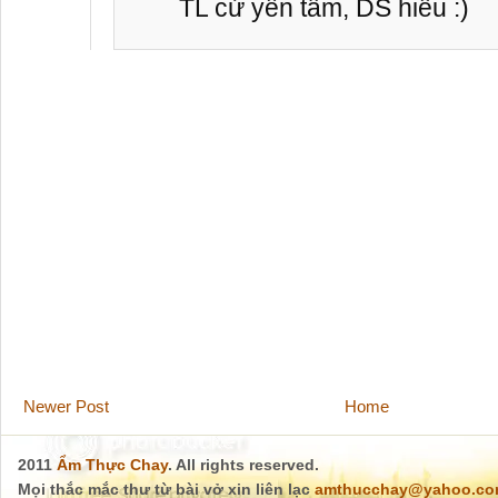
TL cứ yên tâm, DS hiểu :)
Newer Post
Home
2011
Ẩm Thực Chay
. All rights reserved.
Mọi thắc mắc thư từ bài vở xin liên lạc
amthucchay@yahoo.c