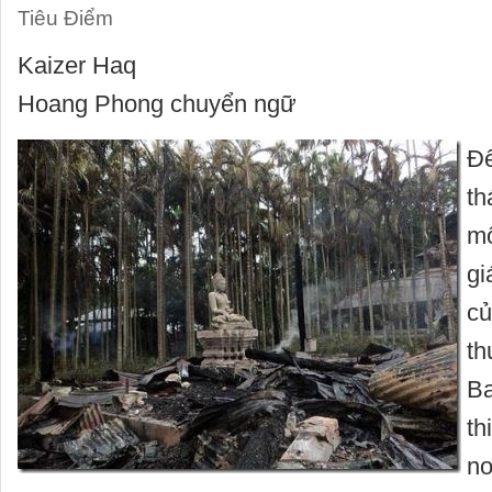
Tiêu Điểm
Kaizer Haq
Hoang Phong chuyển ngữ
Đê
th
mộ
gi
củ
th
Ba
th
nơ