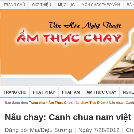
TRANG CHỦ
GIỚI THIỆU
MỤC LỤC
MÓN CHAY THEO VẦN
BÀI
TRANG CHỦ
PHẬT PHÁP
PHÁP ÂM
ẨM THỰC CHAY
NGHỆ
Bạn đang đọc:
Trang chủ
»
Ẩm Thực Chay
,
nấu chay
,
Tiêu Điểm
» Nấu chay: Canh
Nấu chay: Canh chua nam việt 
Đăng bởi Mai/Diệu Sương
|
Ngày 7/28/2012
|
Ch