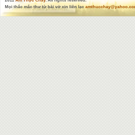
2011
Ẩm Thực Chay
. All rights reserved.
Mọi thắc mắc thư từ bài vở xin liên lạc
amthucchay@yahoo.c