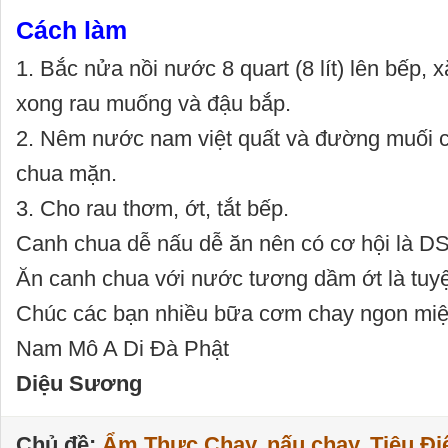
Cách làm
1. Bắc nửa nồi nước 8 quart (8 lít) lên bếp, 
xong rau muống và đậu bắp.
2. Nêm nước nam việt quất và đường muối c
chua mặn.
3. Cho rau thơm, ớt, tắt bếp.
Canh chua dễ nấu dễ ăn nên có cơ hội là D
Ăn canh chua với nước tương dầm ớt là tuyệ
Chúc các bạn nhiều bữa cơm chay ngon miệ
Nam Mô A Di Đà Phật
Diệu Sương
Chủ đề:
Ẩm Thực Chay
,
nấu chay
,
Tiêu Đ