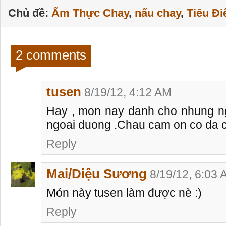
Chủ đề:
Ẩm Thực Chay
,
nấu chay
,
Tiêu Đ
2 comments
tusen
8/19/12, 4:12 AM
Hay , mon nay danh cho nhung ng
ngoai duong .Chau cam on co da ch
Reply
Mai/Diệu Sương
8/19/12, 6:03
Món này tusen làm được nè :)
Reply