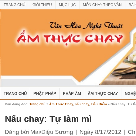
TRANG CHỦ
GIỚI THIỆU
MỤC LỤC
MÓN CHAY THEO VẦN
BÀI
TRANG CHỦ
PHẬT PHÁP
PHÁP ÂM
ẨM THỰC CHAY
NGHỆ
Bạn đang đọc:
Trang chủ
»
Ẩm Thực Chay
,
nấu chay
,
Tiêu Điểm
» Nấu chay: Tự l
Nấu chay: Tự làm mì
Đăng bởi Mai/Diệu Sương
|
Ngày 8/17/2012
|
Ch