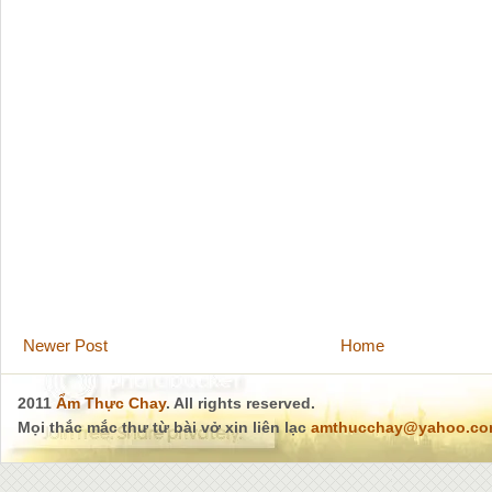
Newer Post
Home
2011
Ẩm Thực Chay
. All rights reserved.
Mọi thắc mắc thư từ bài vở xin liên lạc
amthucchay@yahoo.c