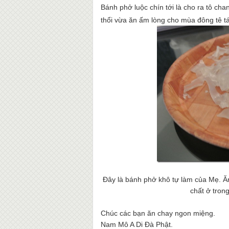
Bánh phở luộc chín tới là cho ra tô ch
thổi vừa ăn ấm lòng cho mùa đông tê tái
Đây là bánh phở khô tự làm của Mẹ. Ă
chất ở tron
Chúc các bạn ăn chay ngon miệng.
Nam Mô A Di Đà Phật.