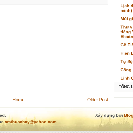
Lịch 
minh)
Múi g
Thư v
tiếng
Elect
Gõ Ti
Hien 
Tự độ
Cổng 
Linh 
TỔNG 
Home
Older Post
ved.
Xây dựng bởi
Blog
lạc
amthucchay@yahoo.com