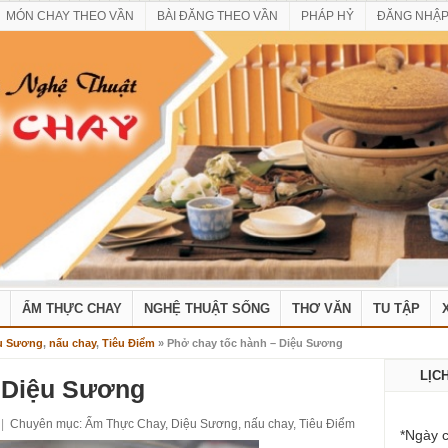
MÓN CHAY THEO VẦN
BÀI ĐĂNG THEO VẦN
PHÁP HỶ
ĐĂNG NHẬ
ẨM THỰC CHAY
NGHỆ THUẬT SỐNG
THƠ VĂN
TU TẬP
u Sương
,
nấu chay
,
Tiêu Điểm
» Phở chay tốc hành – Diệu Sương
LỊC
 Diệu Sương
|
Chuyên mục:
Ẩm Thực Chay
,
Diệu Sương
,
nấu chay
,
Tiêu Điểm
*Ngày c