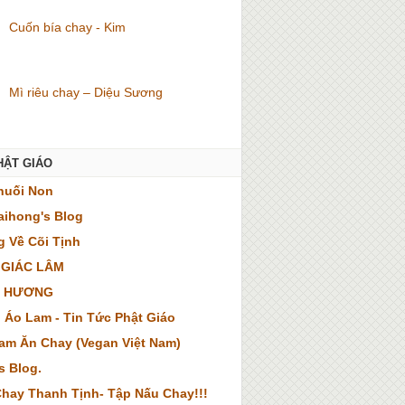
Cuốn bía chay - Kim
Mì riêu chay – Diệu Sương
HẬT GIÁO
huối Non
ihong's Blog
 Về Cõi Tịnh
 GIÁC LÂM
 HƯƠNG
 Áo Lam - Tin Tức Phật Giáo
Nam Ăn Chay (Vegan Việt Nam)
s Blog.
hay Thanh Tịnh- Tập Nấu Chay!!!