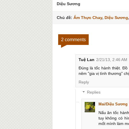
Diệu Sương
Chủ đề:
Ẩm Thực Chay
,
Diệu Sương
2 comments
Tuệ Lan
2/21/13, 2:46 AM
Đúng là tốc hành thiệt. Đ
nêm "gia vị tình thương" chị
Reply
Replies
Mai/Diệu Sương
Nấu ăn tốc hành 
tuy không có h
mốt mình làm món