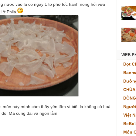
ang nước vào là có ngay 1 tô phở tốc hành nóng hổi vừa
 ở Phila.
WEB P
Đọt C
Banma
Đường
CHÙA
ĐỒNG
Người
n món này mình cảm thấy yên tâm vì biết là không có hoá
g đó. Mà cũng dai và ngon lắm.
Việt 
BeBo'
Món C