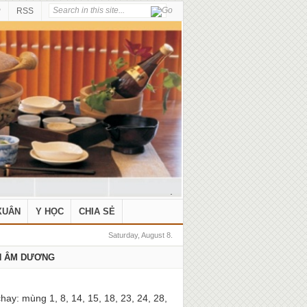
P
RSS
.
XUÂN
Y HỌC
CHIA SẺ
Saturday, August 8.
H ÂM DƯƠNG
hay: mùng 1, 8, 14, 15, 18, 23, 24, 28,