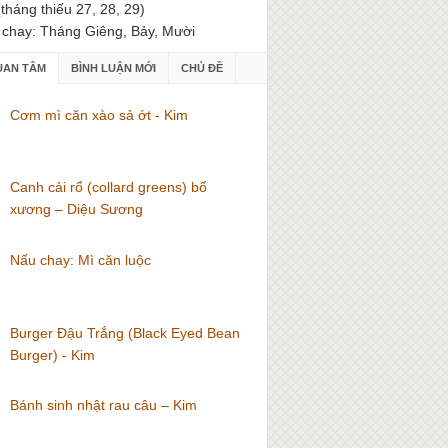
(tháng thiếu 27, 28, 29)
 chay: Tháng Giêng, Bảy, Mười
UAN TÂM
BÌNH LUẬN MỚI
CHỦ ĐỀ
Cơm mì căn xào sả ớt - Kim
Canh cải rổ (collard greens) bổ
xương – Diệu Sương
Nấu chay: Mì căn luộc
Burger Đậu Trắng (Black Eyed Bean
Burger) - Kim
Bánh sinh nhật rau câu – Kim