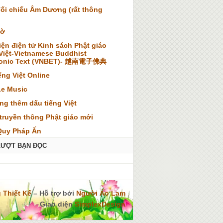
đối chiếu Âm Dương (rất thông
iờ
iện điện tử Kinh sách Phật giáo
 Việt-Vietnamese Buddhist
ronic Text (VNBET)- 越南電子佛典
ếng Việt Online
Le Music
ng thêm dấu tiếng Việt
truyền thông Phật giáo mới
Quy Pháp Ấn
LƯỢT BẠN ĐỌC
 Thiết Kế
– Hỗ trợ bởi
Người Áo Lam
Giao diện
SimplexDesign