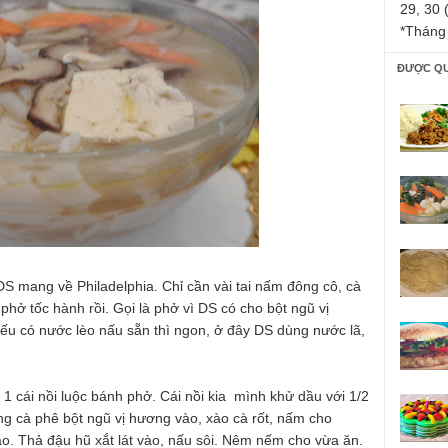
29, 30 
*Tháng
ĐƯỢC Q
S mang về Philadelphia. Chỉ cần vài tai nấm đông cô, cà
hở tốc hành rồi. Gọi là phở vì DS có cho bột ngũ vị
u có nước lèo nấu sẵn thì ngon, ở đây DS dùng nước lã,
 1 cái nồi luộc bánh phở. Cái nồi kia mình khử dầu với 1/2
 cà phê bột ngũ vị hương vào, xào cà rốt, nấm cho
o. Thả đậu hũ xắt lát vào, nấu sôi. Nêm nếm cho vừa ăn.