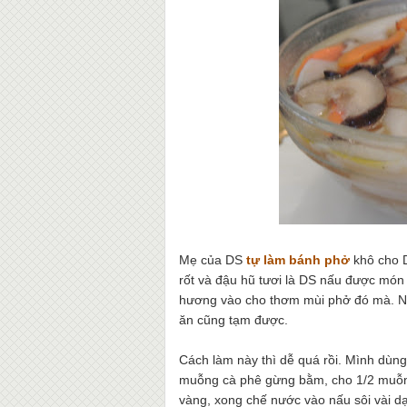
Mẹ của DS
tự làm bánh phở
khô cho D
rốt và đậu hũ tươi là DS nấu được món p
hương vào cho thơm mùi phở đó mà. Nế
ăn cũng tạm được.
Cách làm này thì dễ quá rồi. Mình dùng
muỗng cà phê gừng bằm, cho 1/2 muỗng
vàng, xong chế nước vào nấu sôi vài dạ