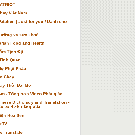
ATRIOT
hay Việt Nam
itchen | Just for you / Dành cho
dưỡng và sức khoẻ
arian Food and Health
Âm Tịnh Độ
Tịnh Quán
Sự Phật Pháp
n Chay
ay Thời Đại Mới
Âm - Tổng hợp Video Phật giáo
mese Dictionary and Translation -
n và dịch tiếng Việt
iện Hoa Sen
ừ Tế
e Translate