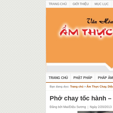
TRANG CHỦ
GIỚI THIỆU
MỤC LỤC
TRANG CHỦ
PHẬT PHÁP
PHÁP ÂM
Bạn đang đọc:
Trang chủ
»
Ẩm Thực Chay
,
Diệ
Phở chay tốc hành –
Đăng bởi Mai/Diệu Sương
|
Ngày 2/20/2013