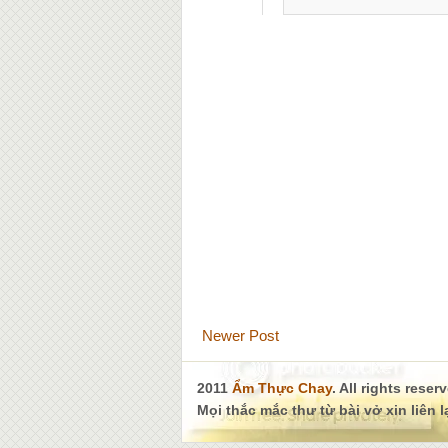
Newer Post
2011
Ẩm Thực Chay
. All rights reser
Mọi thắc mắc thư từ bài vở xin liên 