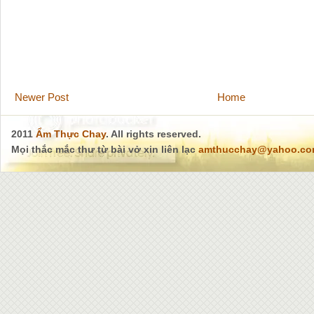
Newer Post
Home
2011
Ẩm Thực Chay
. All rights reserved.
Mọi thắc mắc thư từ bài vở xin liên lạc
amthucchay@yahoo.c