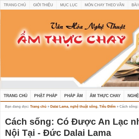
TRANG CHỦ
GIỚI THIỆU
MỤC LỤC
MÓN CHAY THEO VẦN
BÀI
TRANG CHỦ
PHẬT PHÁP
PHÁP ÂM
ẨM THỰC CHAY
NGHỆ
Bạn đang đọc:
Trang chủ
»
Dalai Lama
,
nghệ thuật sống
,
Tiêu Điểm
» Cách sống: 
Cách sống: Có Được An Lạc n
Nội Tại - Đức Dalai Lama