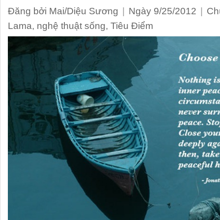
Đăng bởi Mai/Diệu Sương
|
Ngày 9/25/2012
|
Ch
Lama
,
nghệ thuật sống
,
Tiêu Điểm