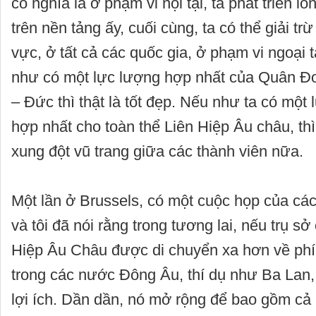
có nghĩa là ở phạm vi nội tại, ta phát triển l
trên nền tảng ấy, cuối cùng, ta có thể giải tr
vực, ở tất cả các quốc gia, ở phạm vi ngoại t
như có một lực lượng hợp nhất của Quân 
– Đức thì thật là tốt đẹp. Nếu như ta có một 
hợp nhất cho toàn thể Liên Hiệp Âu châu, th
xung đột vũ trang giữa các thành viên nữa.
Một lần ở Brussels, có một cuộc họp của cá
và tôi đã nói rằng trong tương lai, nếu trụ sở
Hiệp Âu Châu được di chuyển xa hơn về ph
trong các nước Đông Âu, thí dụ như Ba Lan, t
lợi ích. Dần dần, nó mở rộng để bao gồm cả 