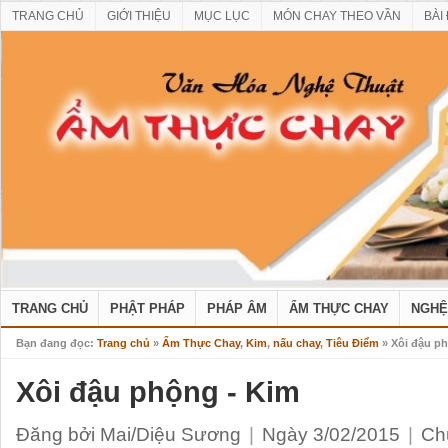
TRANG CHỦ
GIỚI THIỆU
MỤC LỤC
MÓN CHAY THEO VẦN
BÀI
TRANG CHỦ
PHẬT PHÁP
PHÁP ÂM
ẨM THỰC CHAY
NGHỆ
Bạn đang đọc:
Trang chủ
»
Ẩm Thực Chay
,
Kim
,
nấu chay
,
Tiêu Điểm
» Xôi đậu p
Xôi đậu phộng - Kim
Đăng bởi Mai/Diệu Sương
|
Ngày 3/02/2015
|
Ch