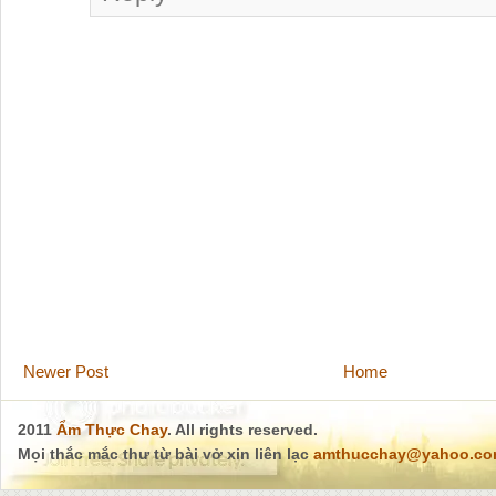
Newer Post
Home
2011
Ẩm Thực Chay
. All rights reserved.
Mọi thắc mắc thư từ bài vở xin liên lạc
amthucchay@yahoo.c